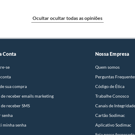
e: pisos, porcelanatos, revestimentos, pastilhas,
entar a respectiva Nota Fiscal, quando será agendada
Ocultar ocultar todas as opiniões
io. A resposta ao cliente deverá ser imediata. Sendo
a) dias, a contar da data da visita técnica.
sse poderá ser substituído, imediatamente, acrescido
são negociados diretamente entre o Diretor de Loja ou
a Conta
Nossa Empresa
liente poderá optar por:
re-se
Quem somos
 perfeitas condições de uso;
 atualizada;
 conta
Perguntas Frequente
 de sua compra
Código de Ética
 de receber emails marketing
Trabalhe Conosco
 de receber SMS
Canais de Integridad
mpra.
r senha
Cartão Sodimac
i minha senha
Aplicativo Sodimac
Seja nosso fornecedo