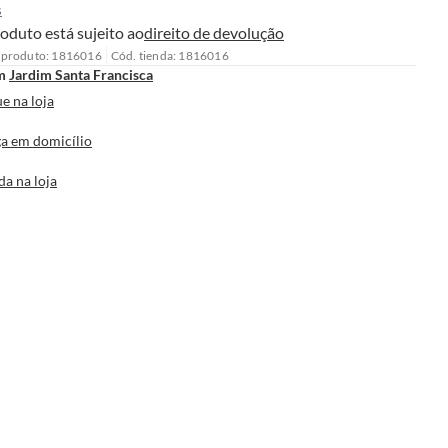
s
oduto está sujeito ao
direito de devolução
 produto: 1816016
Cód. tienda: 1816016
m
Jardim Santa Francisca
e na loja
a em domicílio
da na loja