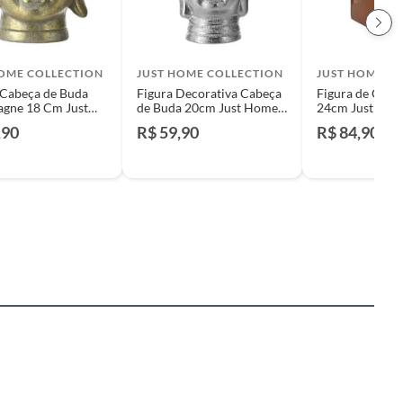
HOME COLLECTION
JUST HOME COLLECTION
JUST HOME C
 Cabeça de Buda
Figura Decorativa Cabeça
Figura de Cerâ
gne 18 Cm Just
de Buda 20cm Just Home
24cm Just Ho
ollection
Collection
Collection
,90
R$ 59,90
R$ 84,90