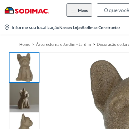
Menu
l
Informe sua localização
Nossas Lojas
Sodimac Constructor
o
c
Home
Área Externa e Jardim - Jardim
Decoração de Jar
a
t
i
o
n
-
i
c
o
n