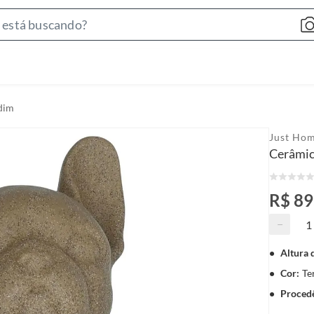
S
e
a
r
c
dim
h
B
Just Hom
a
Cerâmic
r
R$ 89
−
Altura 
Cor
:
Te
Proced