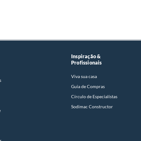
Inspiração &
Profissionais
Viva sua casa
s
Guia de Compras
Círculo de Especialístas
Sodimac Constructor
e
r