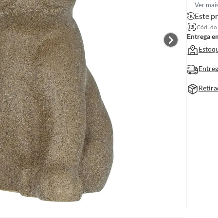
Ver mai
Este pr
Cód. do
Entrega e
Estoqu
Entreg
Retira