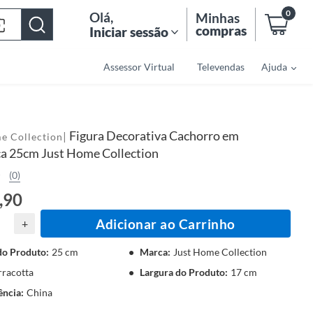
0
Olá
,
Minhas
compras
Iniciar sessão
Assessor Virtual
Televendas
Ajuda
Figura Decorativa Cachorro em
|
e Collection
a 25cm Just Home Collection
(0)
,90
Adicionar ao Carrinho
+
do Produto
:
25 cm
Marca
:
Just Home Collection
rracotta
Largura do Produto
:
17 cm
ência
:
China