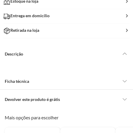
Estoque na loja
Entrega em domicílio
Retirada na loja
Descrição
Ficha técnica
Marca
Just Home Collection
Devolver este produto é grátis
CONCEITOS GERAIS
Mais opções para escolher
Procedência
China
O cliente poderá requerer a troca de produtos Marca Própria adquiridos
ou oriundos das lojas da Construdecor, no entanto, a troca só é