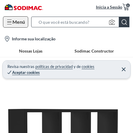
0
Inicia a Sessão
Menú
S
e
l
Informe sua localização
a
o
r
Nossas Lojas
Sodimac Constructor
c
c
a
h
Home
Móveis e Organização - Organização
t
Revisa nuestras
políticas de privacidad
y
de
cookies
B
Aceptar cookies
i
a
o
r
n
-
i
c
o
n