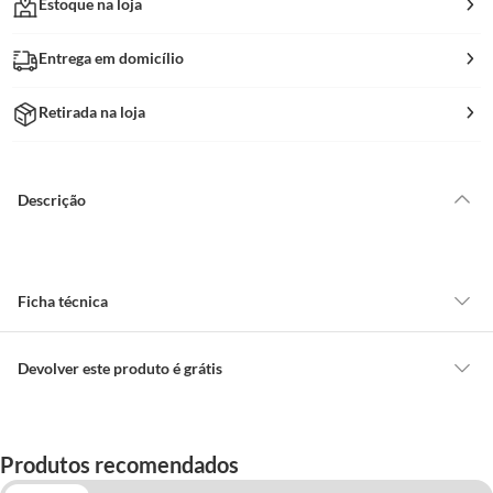
Estoque na loja
Entrega em domicílio
Retirada na loja
Descrição
Ficha técnica
Marca
Multivisão
Devolver este produto é grátis
CONCEITOS GERAIS
Cor
Preto
O cliente poderá requerer a troca de produtos Marca Própria adquiridos
Produtos recomendados
ou oriundos das lojas da Construdecor, no entanto, a troca só é