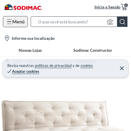
0
Inicia a Sessão
Menú
S
e
l
Informe sua localização
a
o
r
Nossas Lojas
Sodimac Constructor
c
c
a
h
Home
Móveis e Organização - Móveis
Sala de Estar
t
Revisa nuestras
políticas de privacidad
y
de
cookies
B
Aceptar cookies
i
a
o
r
n
-
i
c
o
n