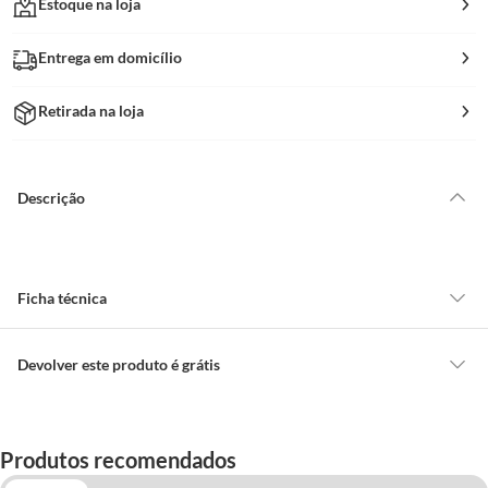
Estoque na loja
Entrega em domicílio
Retirada na loja
Descrição
Ficha técnica
Difilculdade de
Baixo
Devolver este produto é grátis
Montagem
CONCEITOS GERAIS
O cliente poderá requerer a troca de produtos Marca Própria adquiridos
Profundidade
91 Cm
Produtos recomendados
ou oriundos das lojas da Construdecor, no entanto, a troca só é