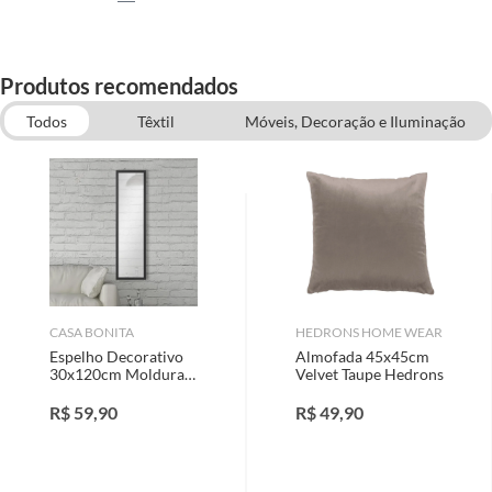
Produtos recomendados
Todos
Têxtil
Móveis, Decoração e Iluminação
Almofada Cheia
Cortina
Capacho
Decoração de Jardim
Decoração
CASA BONITA
HEDRONS HOME WEAR
Espelho Decorativo
Almofada 45x45cm
30x120cm Moldura
Velvet Taupe Hedrons
Preto Casa Bonita
R$
59,90
R$
49,90