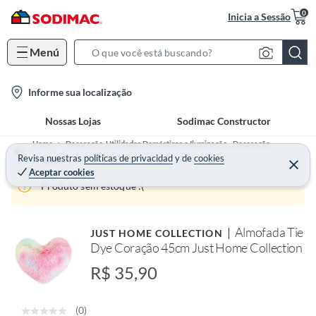
0
Inicia a Sessão
Menú
S
e
l
Informe sua localização
a
o
r
Nossas Lojas
Sodimac Constructor
c
c
a
h
Home
Decoração, Utilidades Domésticas e Iluminação - Decoração
t
Revisa nuestras
políticas de privacidad
y
de
cookies
B
Têxtil
Aceptar cookies
i
a
Produto sem estoque :(
o
r
n
-
Almofada Tie
JUST HOME COLLECTION
i
Dye Coração 45cm Just Home Collection
c
R$ 35,90
o
n
(0)