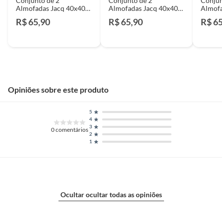
Conjunto de 2
Conjunto de 2
Conjun
Almofadas Jacq 40x40
Almofadas Jacq 40x40
Almofa
Bege Just Home
Grafite Just Home
Taupe 
R$ 65,90
R$ 65,90
R$ 6
Collection
Collection
Collec
Opiniões sobre este produto
5
4
3
0
comentários
2
1
Ocultar ocultar todas as opiniões