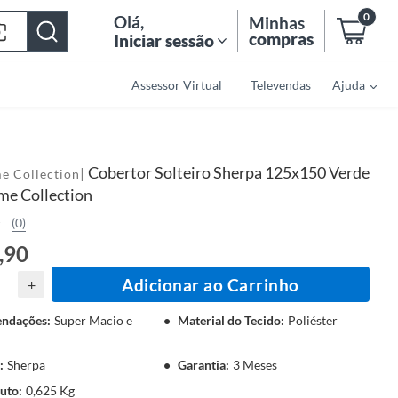
0
Olá
,
Minhas
compras
Iniciar sessão
Assessor Virtual
Televendas
Ajuda
Cobertor Solteiro Sherpa 125x150 Verde
|
e Collection
me Collection
(0)
,90
Adicionar ao Carrinho
+
ndações
:
Super Macio e
Material do Tecido
:
Poliéster
:
Sherpa
Garantia
:
3 Meses
ruto
:
0,625 Kg