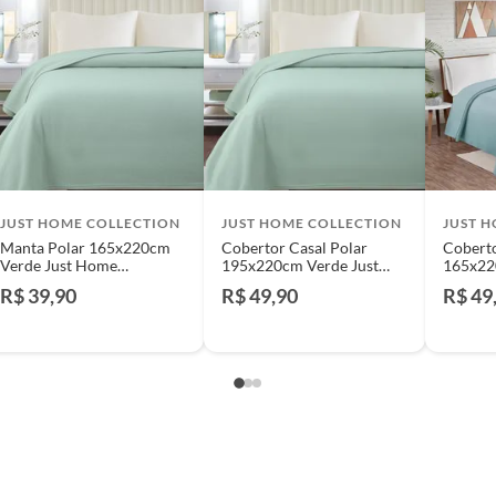
e: pisos, porcelanatos, revestimentos, pastilhas,
o
entar a respectiva Nota Fiscal, quando será agendada
io. A resposta ao cliente deverá ser imediata. Sendo
a) dias, a contar da data da visita técnica.
ado
sse poderá ser substituído, imediatamente, acrescido
são negociados diretamente entre o Diretor de Loja ou
JUST HOME COLLECTION
JUST HOME COLLECTION
JUST 
liente poderá optar por:
Manta Polar 165x220cm
Cobertor Casal Polar
Coberto
 perfeitas condições de uso;
Verde Just Home
195x220cm Verde Just
165x22
 atualizada;
Collection
Home Collection
Collect
R$ 39,90
R$ 49,90
R$ 49
mpra.