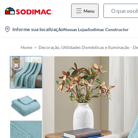
Menu
l
Informe sua localização
Nossas Lojas
Sodimac Constructor
o
c
Home
Decoração, Utilidades Domésticas e Iluminação - D
a
t
i
o
n
-
i
c
o
n