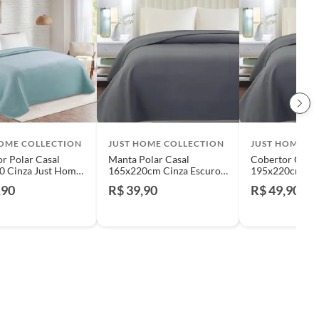
HOME COLLECTION
JUST HOME COLLECTION
JUST HOME C
r Polar Casal
Manta Polar Casal
Cobertor Casal
0 Cinza Just Home
165x220cm Cinza Escuro
195x220cm Pol
ion
Just Home Collection
Escuro Just H
,90
R$ 39,90
R$ 49,90
Collection