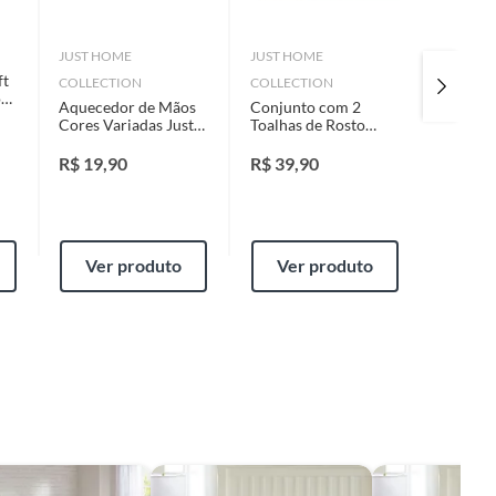
JUST HOME
JUST HOME
J. SERR
ft
Tapete A
COLLECTION
COLLECTION
o
Areia 60
Aquecedor de Mãos
Conjunto com 2
Serrano
Cores Variadas Just
Toalhas de Rosto
R$
399
Home Collection
Cinza Just Home
Collection
R$
19,90
R$
39,90
Ver produto
Ver produto
Ver