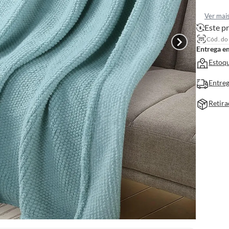
Ver mai
Este pr
Cód. do
Entrega e
Estoqu
Entreg
Retira