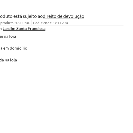
s
oduto está sujeito ao
direito de devolução
 produto: 1811900
Cód. tienda: 1811900
m
Jardim Santa Francisca
e na loja
a em domicílio
da na loja