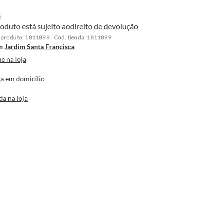
s
oduto está sujeito ao
direito de devolução
 produto: 1811899
Cód. tienda: 1811899
m
Jardim Santa Francisca
e na loja
a em domicílio
da na loja