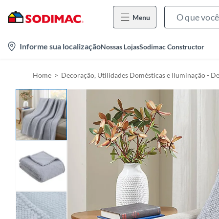
Menu
l
Informe sua localização
Nossas Lojas
Sodimac Constructor
o
c
Home
Decoração, Utilidades Domésticas e Iluminação - D
a
t
i
o
n
-
i
c
o
n