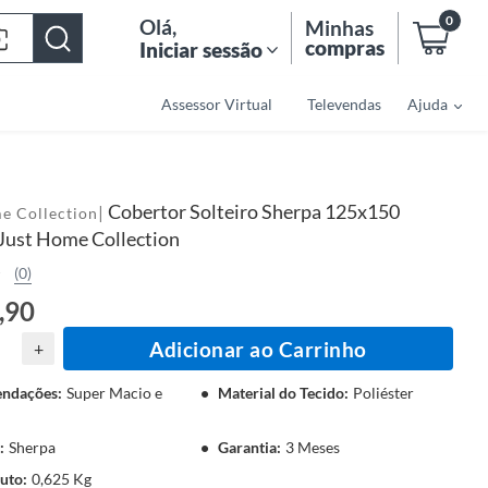
0
Olá
,
Minhas
compras
Iniciar sessão
Assessor Virtual
Televendas
Ajuda
Cobertor Solteiro Sherpa 125x150
|
e Collection
Just Home Collection
(0)
,90
Adicionar ao Carrinho
+
ndações
:
Super Macio e
Material do Tecido
:
Poliéster
:
Sherpa
Garantia
:
3 Meses
ruto
:
0,625 Kg