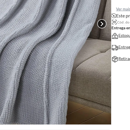
Ver mai
Este pr
Cód. do
Entrega e
Estoqu
Entreg
Retira