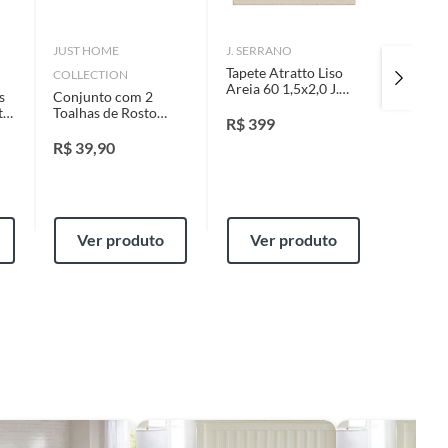
JUST HOME
J. SERRANO
JUST H
Tapete Atratto Liso
COLLECTION
COLLEC
Areia 60 1,5x2,0 J.
s
Conjunto com 2
Toalha 
Serrano
t
Toalhas de Rosto
70x140 
R$
399
Cinza Just Home
Home C
Collection
R$
39,90
R$
59,
Ver produto
Ver produto
Ver