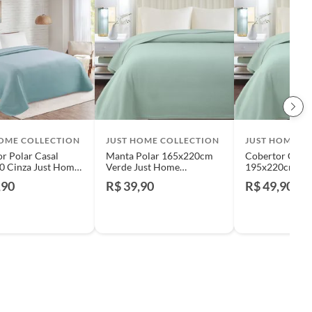
HOME COLLECTION
JUST HOME COLLECTION
JUST HOME C
r Polar Casal
Manta Polar 165x220cm
Cobertor Casal
0 Cinza Just Home
Verde Just Home
195x220cm Ver
ion
Collection
Home Collecti
,90
R$ 39,90
R$ 49,90