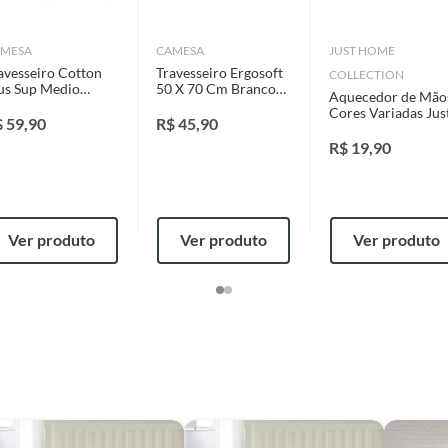
identificação do vício.
MESA
CAMESA
JUST HOME
m
avesseiro Cotton
Travesseiro Ergosoft
COLLECTION
strói ou acaba com o primeiro uso ou em pouco tempo.
us Sup Medio
50 X 70 Cm Branco
Aquecedor de Mão
ntificação do vício.
rtido Camesa
Camesa
Cores Variadas Jus
$
59,90
R$
45,90
o Queen (125x150)
Home Collection
R$
19,90
me Collection
ta.
ojas ou no Centro de Distribuição, o atendente
Ver produto
Ver produto
Ver produto
or
esteja disponível em sua loja em até 30 (trinta) dias,
cliente.
de Distribuição, o cliente poderá optar por:
 perfeitas condições de uso;
 atualizada;
m