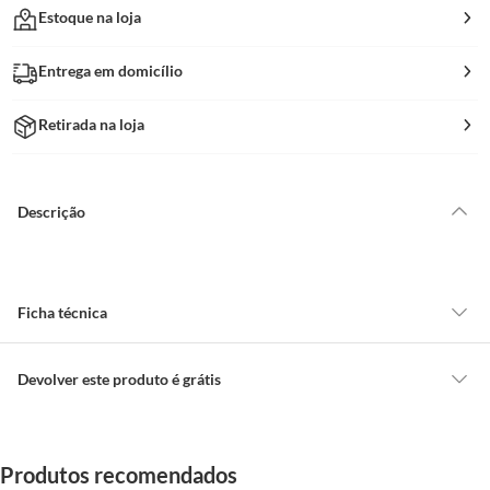
Estoque na loja
Entrega em domicílio
Retirada na loja
Descrição
Ficha técnica
Material do Tecido
Poliéster
Devolver este produto é grátis
CONCEITOS GERAIS
Largura do Produto
130 Cm
O cliente poderá requerer a troca de produtos Marca Própria adquiridos
Produtos recomendados
ou oriundos das lojas da Construdecor, no entanto, a troca só é