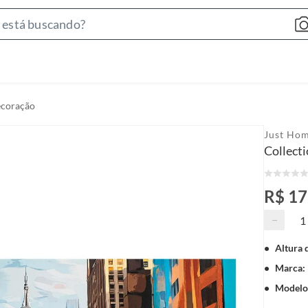
S
e
a
r
c
ecoração
h
B
Just Hom
a
Collect
r
R$ 1
−
Altura 
Marca
:
Modelo