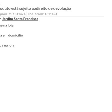
s
oduto está sujeito ao
direito de devolução
 produto: 1811424
Cód. tienda: 1811424
m
Jardim Santa Francisca
e na loja
a em domicílio
da na loja