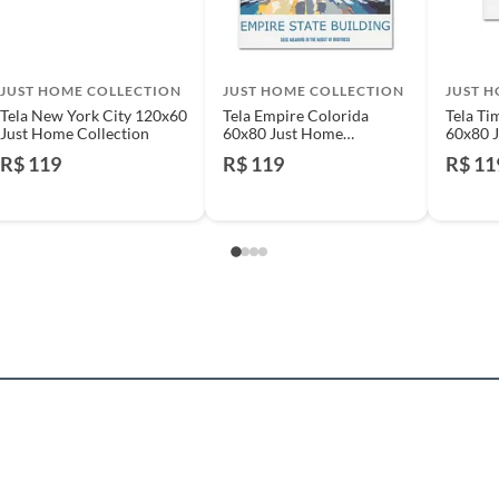
identificação do vício.
m
strói ou acaba com o primeiro uso ou em pouco tempo.
JUST HOME COLLECTION
JUST HOME COLLECTION
JUST 
ntificação do vício.
Tela New York City 120x60
Tela Empire Colorida
Tela Ti
Just Home Collection
60x80 Just Home
60x80 
Collection
Collect
R$ 119
R$ 119
R$ 11
s
ta.
ojas ou no Centro de Distribuição, o atendente
Kg
esteja disponível em sua loja em até 30 (trinta) dias,
cliente.
de Distribuição, o cliente poderá optar por:
ado
 perfeitas condições de uso;
 atualizada;