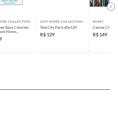
HOME COLLECTION
JUST HOME COLLECTION
HOMY
mes Squa Colorida
Tela City Paris 60x120
Canvas City Pa
Just Home
R$ 129
R$ 149
ion
9