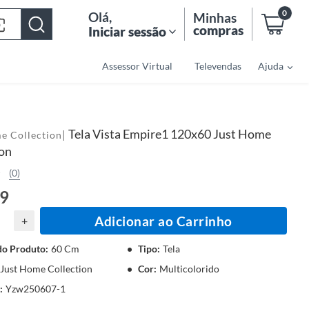
0
Olá
,
Minhas
compras
Iniciar sessão
Assessor Virtual
Televendas
Ajuda
Tela Vista Empire1 120x60 Just Home
|
e Collection
ion
(0)
79
Adicionar ao Carrinho
+
do Produto
:
60 Cm
Tipo
:
Tela
Just Home Collection
Cor
:
Multicolorido
:
Yzw250607-1