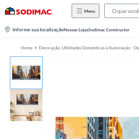
Menu
l
Informe sua localização
Nossas Lojas
Sodimac Constructor
o
c
Home
Decoração, Utilidades Domésticas e Iluminação - D
a
t
i
o
n
-
i
c
o
n