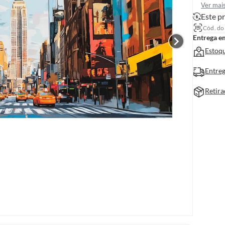
Ver mai
Este pr
Cód. do
Entrega e
Estoqu
Entreg
Retira