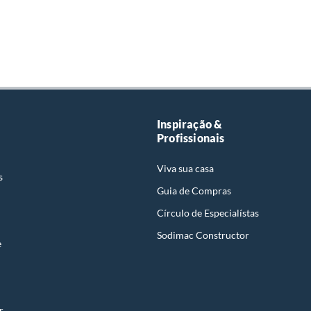
Inspiração &
Profissionais
Viva sua casa
s
Guia de Compras
Círculo de Especialístas
Sodimac Constructor
e
r