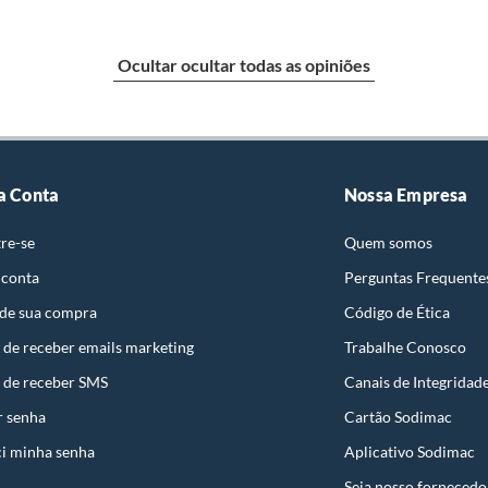
e: pisos, porcelanatos, revestimentos, pastilhas,
entar a respectiva Nota Fiscal, quando será agendada
Ocultar ocultar todas as opiniões
io. A resposta ao cliente deverá ser imediata. Sendo
a) dias, a contar da data da visita técnica.
sse poderá ser substituído, imediatamente, acrescido
são negociados diretamente entre o Diretor de Loja ou
a Conta
Nossa Empresa
liente poderá optar por:
re-se
Quem somos
 perfeitas condições de uso;
 atualizada;
 conta
Perguntas Frequente
 de sua compra
Código de Ética
 de receber emails marketing
Trabalhe Conosco
 de receber SMS
Canais de Integridad
mpra.
r senha
Cartão Sodimac
i minha senha
Aplicativo Sodimac
Seja nosso fornecedo