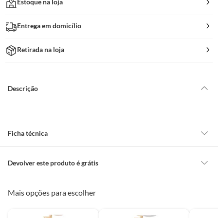
Estoque na loja
Entrega em domicílio
Retirada na loja
Descrição
Ficha técnica
Marca
Mgm
Devolver este produto é grátis
CONCEITOS GERAIS
Mais opções para escolher
Uso
Banheiro
O cliente poderá requerer a troca de produtos Marca Própria adquiridos
ou oriundos das lojas da Construdecor, no entanto, a troca só é