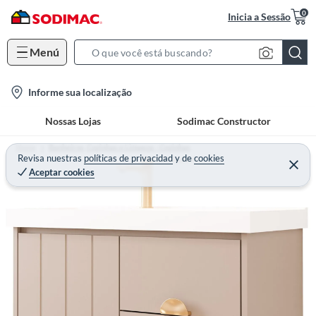
0
Inicia a Sessão
Menú
S
e
l
Informe sua localização
a
o
r
Nossas Lojas
Sodimac Constructor
c
c
a
h
Home
Banheiros, Cozinhas e Limpeza - Cozinhas
t
Revisa nuestras
políticas de privacidad
y
de
cookies
B
Aceptar cookies
i
a
o
r
n
-
i
c
o
n