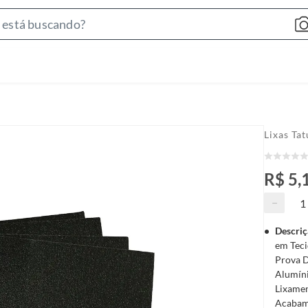
S
e
a
r
c
h
B
Lixas Tat
a
r
R$ 5,
−
Descriç
em Teci
Prova D
Alumíni
Lixamen
Acabame