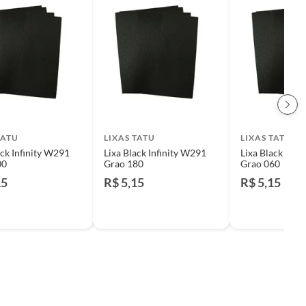
TATU
LIXAS TATU
LIXAS TATU
ack Infinity W291
Lixa Black Infinity W291
Lixa Black Infi
00
Grao 180
Grao 060
15
R$ 5,15
R$ 5,15