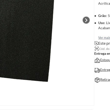
Acrílica
Grão
:
5
Uso
:
Li
Acabame
Ver mai
Este pr
Cód. do
Entrega e
Estoqu
Entreg
Retira