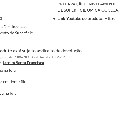
.
PREPARAÇÃO E NIVELAMENTO
DE SUPERFÍCIE ÚMICA OU SECA.
0
Link Youtube do produto
:
Https
xa Destinada ao
nto de Superficie
s
oduto está sujeito ao
direito de devolução
 produto: 1806781
Cód. tienda: 1806781
m
Jardim Santa Francisca
e na loja
a em domicílio
da na loja