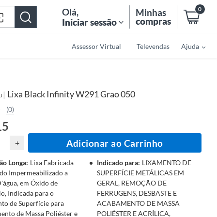
0
Olá
,
Minhas
compras
Iniciar sessão
Assessor Virtual
Televendas
Ajuda
Lixa Black Infinity W291 Grao 050
|
u
(0)
15
Adicionar ao Carrinho
+
ão Longa
:
Lixa Fabricada
Indicado para
:
LIXAMENTO DE
do Impermeabilizado a
SUPERFÍCIE METÁLICAS EM
'água, em Óxido de
GERAL, REMOÇÃO DE
o, Indicada para o
FERRUGENS, DESBASTE E
to de Superfície para
ACABAMENTO DE MASSA
nto de Massa Poliéster e
POLIÉSTER E ACRÍLICA,