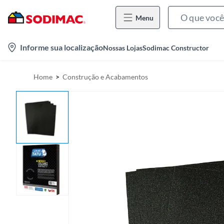
Menu
l
Informe sua localização
Nossas Lojas
Sodimac Constructor
o
c
Home
Construção e Acabamentos
a
t
i
o
n
-
i
c
o
n