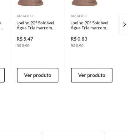
AMANCO
AMANCO
TEKBO
a
Joelho 90° Soldável
Joelho 90° Soldável
Fita C
lho
Água Fria marrom
Água Fria marrom
50M Br
50"
25"
Tekbon
R$
5,47
R$
0,83
R$
13,
R$
5,90
R$
0,90
Ver produto
Ver produto
Ver