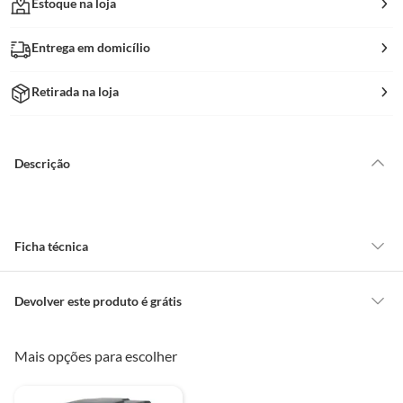
Estoque na loja
Entrega em domicílio
Retirada na loja
Descrição
Ficha técnica
Garantia
3 Meses
Devolver este produto é grátis
CONCEITOS GERAIS
Mais opções para escolher
Peso Bruto
2,7 Kg
O cliente poderá requerer a troca de produtos Marca Própria adquiridos
ou oriundos das lojas da Construdecor, no entanto, a troca só é