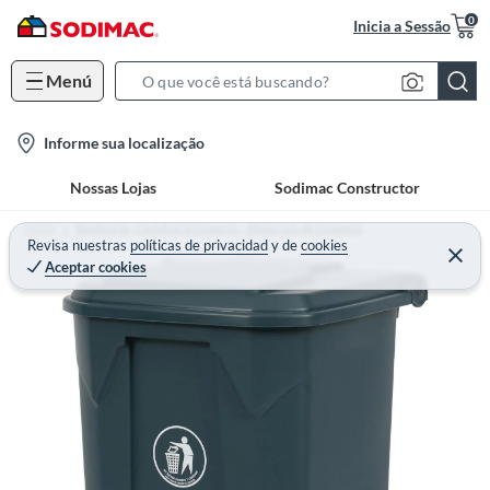
0
Inicia a Sessão
Menú
S
e
l
Informe sua localização
a
o
r
Nossas Lojas
Sodimac Constructor
c
c
a
h
Home
Banheiros, Cozinhas e Limpeza - Materiais de Limpeza
t
Revisa nuestras
políticas de privacidad
y
de
cookies
B
Aceptar cookies
i
a
o
r
n
-
i
c
o
n