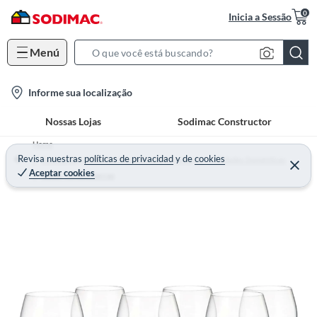
0
Inicia a Sessão
Menú
S
e
l
Informe sua localização
a
o
r
Nossas Lojas
Sodimac Constructor
c
c
a
h
Home
t
Revisa nuestras
políticas de privacidad
y
de
cookies
B
Decoração, Utilidades Domésticas e Iluminação - Utilidades Domésticas
Aceptar cookies
i
Copos, Taças e Jarras
a
o
r
n
-
i
c
o
n