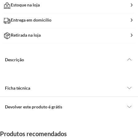
Estoque na loja
Entrega em domicílio
Retirada na loja
Descrição
Ficha técnica
Marca
Bohemia
Devolver este produto é grátis
CONCEITOS GERAIS
Link Youtube do
N/a
O cliente poderá requerer a troca de produtos Marca Própria adquiridos
produto
Produtos recomendados
ou oriundos das lojas da Construdecor, no entanto, a troca só é