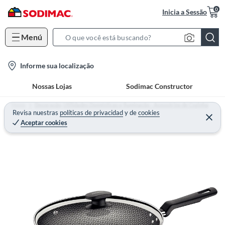
0
Inicia a Sessão
Menú
S
e
l
Informe sua localização
a
o
r
Nossas Lojas
Sodimac Constructor
c
c
a
h
Home
Decoração, Utilidades Domésticas e Iluminação - Acessórios de Cozinha
t
Revisa nuestras
políticas de privacidad
y
de
cookies
B
Aceptar cookies
i
a
o
r
n
-
i
c
o
n