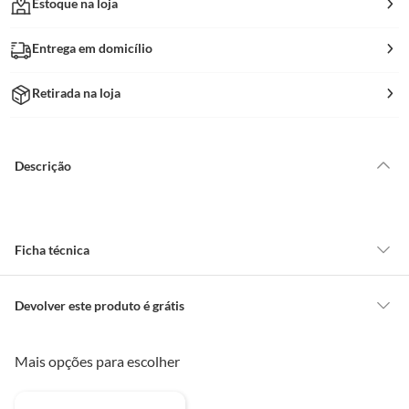
Estoque na loja
Entrega em domicílio
Retirada na loja
Descrição
Ficha técnica
Marca
Tramontina
Devolver este produto é grátis
CONCEITOS GERAIS
Mais opções para escolher
Descrição Longa
a Wok Tramontina Loreto em
O cliente poderá requerer a troca de produtos Marca Própria adquiridos
Alumínio em Revestimento
ou oriundos das lojas da Construdecor, no entanto, a troca só é
Interno e Externo em