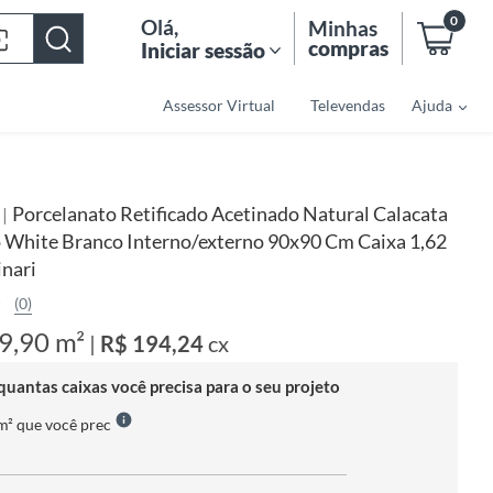
0
Olá
,
Minhas
compras
Iniciar sessão
Assessor Virtual
Televendas
Ajuda
Porcelanato Retificado Acetinado Natural Calacata
|
i
o White Branco Interno/externo 90x90 Cm Caixa 1,62
inari
(0)
9,90 m²
|
R$ 194,24
cx
quantas caixas você precisa para o seu projeto
 m² que você prec