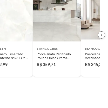
BETH
BIANCOGRES
BIANCOGRES
nato Esmaltado
Porcelanato Retificado
Porcelanato Re
Interno 84x84 Onyx
Polido Onice Crema
Acetinado Oni
Caixa 2,12 M2
120x120cm Caixa 2,88 M²
120x120cm Cai
2,99
R$ 359,71
R$ 345,31