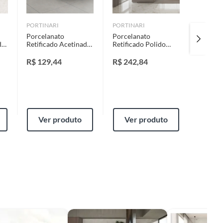
PORTINARI
PORTINARI
PORTOB
Porcelanato
Porcelanato
Porcela
do
Retificado Acetinado
Retificado Polido
Acetina
York Sgr Cinza
Calacata Classic
Branco
Interno / Externo
White Branco Interno
Portobe
R$
129,44
R$
242,84
R$
343
90x90 Cm Caixa
/ Externo 90x90 Cm
Caixa 1
62
1,62m² Portinari
Caixa 1,62 M²
Oro St
Portinari
Ver produto
Ver produto
Ver