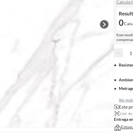
Calcula 
Resul
0
Caix
Esse resul
compensar 
−
Resiste
Ambien
Metrag
Ver mai
Este pr
Cód. do
Entrega e
Estoqu