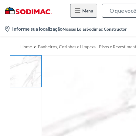
Menu
l
Informe sua localização
Nossas Lojas
Sodimac Constructor
o
c
Home
Banheiros, Cozinhas e Limpeza - Pisos e Revestimen
a
t
i
o
n
-
i
c
o
n