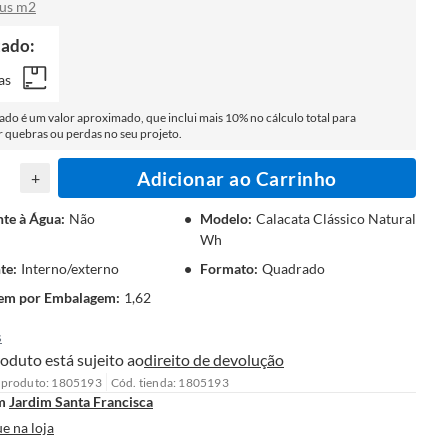
tus m2
tado:
as
tado é um valor aproximado, que inclui mais 10% no cálculo total para
quebras ou perdas no seu projeto.
Adicionar ao Carrinho
+
nte à Água
:
Não
Modelo
:
Calacata Clássico Natural
Wh
te
:
Interno/externo
Formato
:
Quadrado
em por Embalagem
:
1,62
s
oduto está sujeito ao
direito de devolução
 produto: 1805193
Cód. tienda: 1805193
m
Jardim Santa Francisca
e na loja