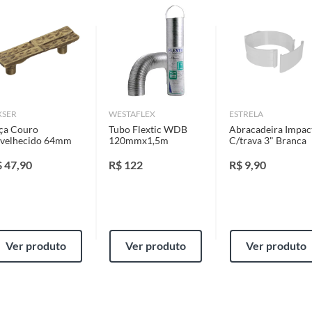
identificação do vício.
strói ou acaba com o primeiro uso ou em pouco tempo.
ntificação do vício.
XSER
WESTAFLEX
ESTRELA
reto de Vinila(pvc)
ça Couro
Tubo Flextic WDB
Abracadeira Impac
velhecido 64mm
120mmx1,5m
C/trava 3" Branca
ta.
ojas ou no Centro de Distribuição, o atendente
ses
$
47,90
R$
122
R$
9,90
esteja disponível em sua loja em até 30 (trinta) dias,
cliente.
da em Pvc, Não Enferruja, Dispensa o Uso de 2 Luvas de
de Distribuição, o cliente poderá optar por:
 perfeitas condições de uso;
Ver produto
Ver produto
Ver produto
 atualizada;
al