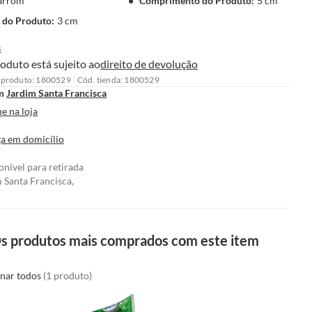
arrom
Comprimento do Produto
:
5 cm
 do Produto
:
3 cm
s
oduto está sujeito ao
direito de devolução
 produto: 1800529
Cód. tienda: 1800529
m
Jardim Santa Francisca
e na loja
a em domicílio
onível para retirada
 Santa Francisca,
s produtos mais comprados com este item
onar todos
(1 produto)