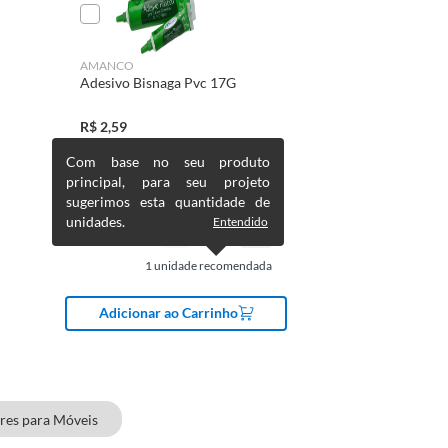
AMANCO
Adesivo Bisnaga Pvc 17G
R$
2,59
Com base no seu produto
principal, para seu projeto
sugerimos esta quantidade de
unidades.
Entendido
1
unidade recomendada
Adicionar ao Carrinho
res para Móveis