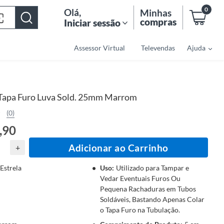
0
Olá
,
Minhas
compras
Iniciar sessão
Assessor Virtual
Televendas
Ajuda
Tapa Furo Luva Sold. 25mm Marrom
(0)
,90
Adicionar ao Carrinho
+
Estrela
Uso
:
Utilizado para Tampar e
Vedar Eventuais Furos Ou
Pequena Rachaduras em Tubos
Soldáveis, Bastando Apenas Colar
o Tapa Furo na Tubulação.