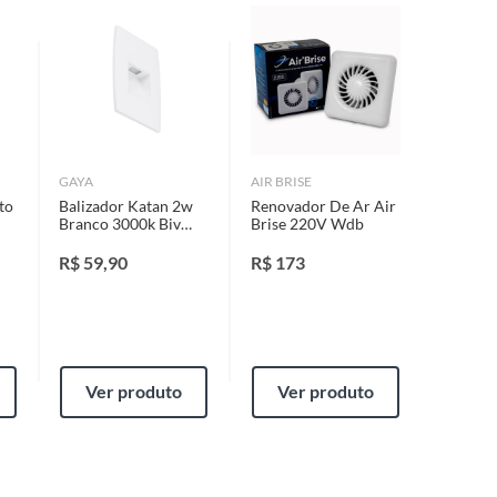
GAYA
AIR BRISE
to
Balizador Katan 2w
Renovador De Ar Air
Branco 3000k Biv
Brise 220V Wdb
Ip65
R$
59,90
R$
173
Ver produto
Ver produto