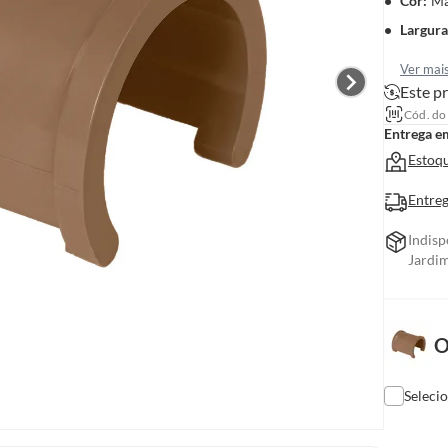
Cor
:
M
Largura
Ver mai
Este pr
Cód. do
Entrega e
Estoqu
Entreg
Indisp
Jardim
O
Seleci