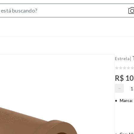
S
e
a
r
c
h
B
|
Estrela
a
r
R$ 10
−
Marca
: