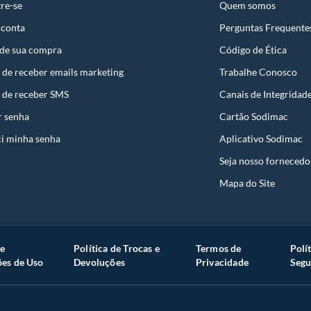
re-se
Quem somos
ta.
ojas ou no Centro de Distribuição, o atendente
 conta
Perguntas Frequente
esteja disponível em sua loja em até 30 (trinta) dias,
 de sua compra
Código de Ética
uto em quaisquer das lojas ou no Centro de
 de receber emails marketing
Trabalhe Conosco
 perfeitas condições de uso;
 de receber SMS
Canais de Integridad
 atualizada;
r senha
Cartão Sodimac
i minha senha
Aplicativo Sodimac
Seja nosso fornecedo
s a troca será atendida somente nas lojas da
Mapa do Site
resente qualquer tipo de vício, não é obrigatório. No
embalagem original, intacta e acompanhada da
e
Política de Trocas e
Termos de
Polí
ade, poderá trocar o produto por quaisquer outros
es de Uso
Devoluções
Privacidade
Segu
com peço superior ao produto objeto da troca, esta
reço.