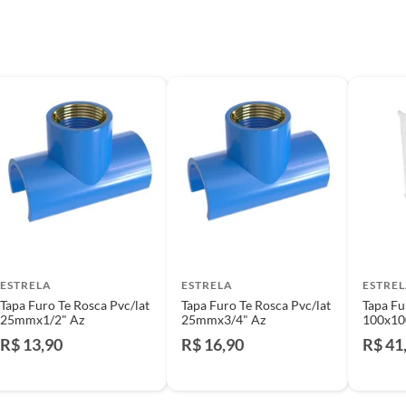
e: pisos, porcelanatos, revestimentos, pastilhas,
entar a respectiva Nota Fiscal, quando será agendada
io. A resposta ao cliente deverá ser imediata. Sendo
a) dias, a contar da data da visita técnica.
sse poderá ser substituído, imediatamente, acrescido
são negociados diretamente entre o Diretor de Loja ou
liente poderá optar por:
 perfeitas condições de uso;
 atualizada;
ESTRELA
ESTRELA
ESTRE
Tapa Furo Te Rosca Pvc/lat
Tapa Furo Te Rosca Pvc/lat
Tapa Fu
25mmx1/2" Az
25mmx3/4" Az
100x1
R$ 13,90
R$ 16,90
R$ 41
mpra.