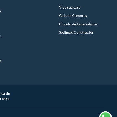
Viva sua casa
s
Guia de Compras
Círculo de Especialístas
Sodimac Constructor
e
r
tica de
rança