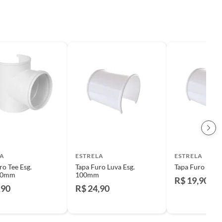
LA
ESTRELA
ESTRELA
ro Tee Esg.
Tapa Furo Luva Esg.
Tapa Furo Luva
00mm
100mm
R$ 19,90
,90
R$ 24,90