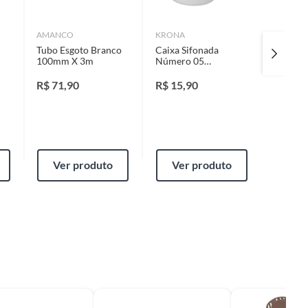
AMANCO
KRONA
KRONA
Tubo Esgoto Branco
Caixa Sifonada
Caixa S
100mm X 3m
Número 05
Número
Quadrada
100x10
100x100x50cm
Krona
R$
71,90
R$
15,90
R$
15,
Krona
Ver produto
Ver produto
Ver