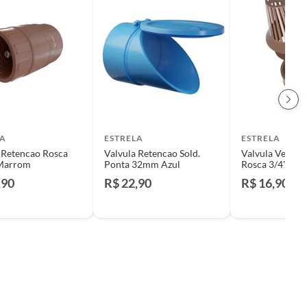
LA
ESTRELA
ESTRELA
 Retencao Rosca
Valvula Retencao Sold.
Valvula Ventos
 Marrom
Ponta 32mm Azul
Rosca 3/4" Mr
,90
R$ 22,90
R$ 16,90