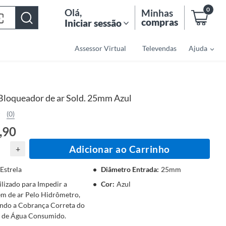
0
Olá
,
Minhas
compras
Iniciar sessão
Assessor Virtual
Televendas
Ajuda
Bloqueador de ar Sold. 25mm Azul
(0)
,90
Adicionar ao Carrinho
+
Estrela
Diâmetro Entrada
:
25mm
ilizado para Impedir a
Cor
:
Azul
m de ar Pelo Hidrômetro,
ndo a Cobrança Correta do
 de Água Consumido.