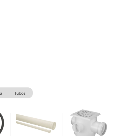
a
Tubos