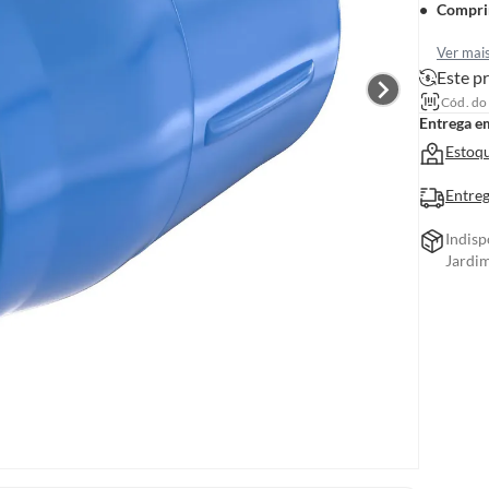
Compri
Ver mai
Este pr
Cód. do
Entrega e
Estoqu
Entreg
Indisp
Jardim