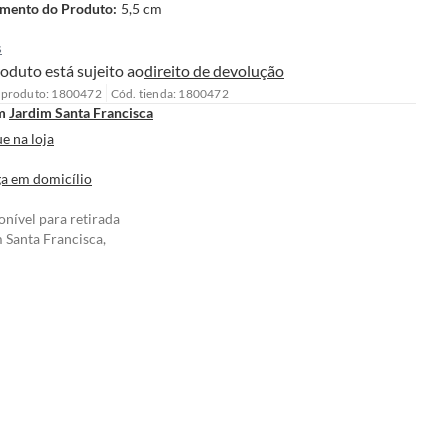
mento do Produto
:
5,5 cm
s
oduto está sujeito ao
direito de devolução
 produto: 1800472
Cód. tienda: 1800472
m
Jardim Santa Francisca
e na loja
a em domicílio
onível para retirada
 Santa Francisca,