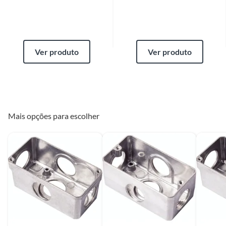
substituição do mesmo, os quais são negociados diretamente entre o
Diretor de Loja ou Gerente Geral da Loja e o cliente.
Se o produto estiver indisponível, por qualquer motivo, o cliente poderá
optar por:
a
. Substituição do produto por outro da mesma espécie, em perfeitas
condições de uso;
Ver produto
Ver produto
b
. A restituição imediata da quantia paga, monetariamente atualizada;
c
. O abatimento proporcional no preço.
Produtos de outros fornecedores
O cliente deverá apresentar a respectiva Nota Fiscal de compra.
Mais opções para escolher
Assistência técnica
O atendente deverá verificar se há algum tipo de obrigação de envio do
produto para análise pela assistência técnica indicada pelo fornecedor ou
oferecida pela Construdecor. Em caso positivo, a Construdecor deverá
reter o produto ou indicar ao cliente a relação de endereços ou de
contatos com a assistência técnica.
Produtos instalados
Para a troca de produtos já instalados (ex.: pisos, porcelanatos,
revestimentos, pastilhas, louças, esquadrias, móveis e afins) o cliente