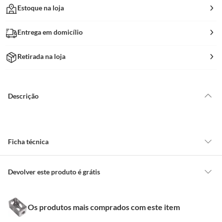
Estoque na loja
Entrega em domicílio
Retirada na loja
Descrição
Ficha técnica
Devolver este produto é grátis
CONCEITOS GERAIS
Os produtos mais comprados com este item
O cliente poderá requerer a troca de produtos Marca Própria adquiridos
ou oriundos das lojas da Construdecor, no entanto, a troca só é