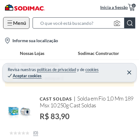
0
Inicia a Sessão
Menú
S
e
l
Informe sua localização
a
o
r
Nossas Lojas
Sodimac Constructor
c
c
a
h
Home
Ferramentas e Máquinas
t
Revisa nuestras
políticas de privacidad
y
de
cookies
B
Aceptar cookies
i
a
Produto sem estoque :(
o
r
n
Solda em Fio 1,0 Mm 189
CAST SOLDAS
-
Msx 10 250g Cast Soldas
i
c
R$ 83,90
o
n
(0)