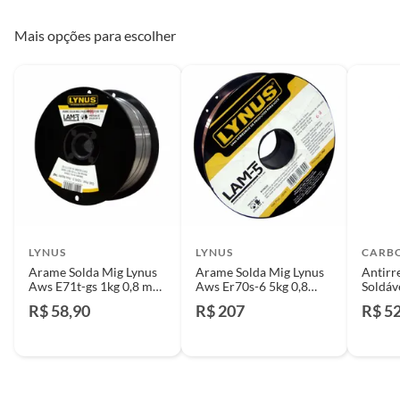
Mais opções para escolher
LYNUS
LYNUS
CARB
Arame Solda Mig Lynus
Arame Solda Mig Lynus
Antirr
Aws E71t-gs 1kg 0,8 m
Aws Er70s-6 5kg 0,8
Soldáv
Lynus
Lynus
Verde
R$ 58,90
R$ 207
R$ 5