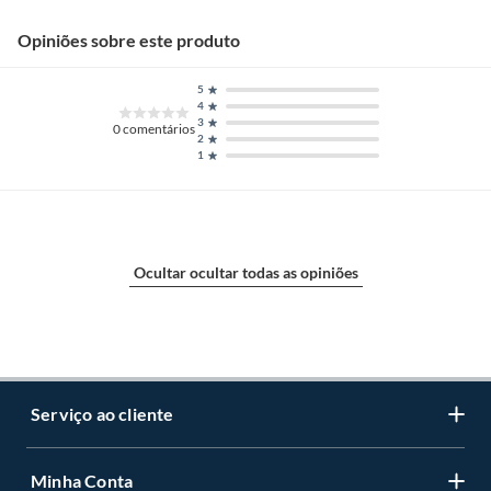
Opiniões sobre este produto
5
4
3
0
comentários
2
1
Ocultar ocultar todas as opiniões
Serviço ao cliente
Minha Conta
Centro de ajuda