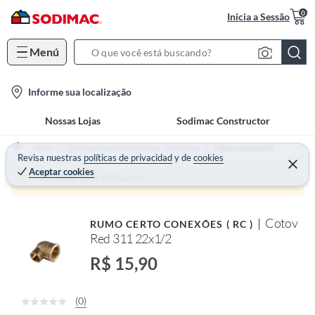
0
Inicia a Sessão
Menú
S
e
l
Informe sua localização
a
o
r
Nossas Lojas
Sodimac Constructor
c
c
a
h
Home
Construção e Acabamentos - Hidráulica
Tubos e Conexões
t
Revisa nuestras
políticas de privacidad
y
de
cookies
B
Aceptar cookies
i
a
Produto sem estoque :(
o
r
n
Cotov
RUMO CERTO CONEXÕES ( RC )
-
Red 311 22x1/2
i
c
R$ 15,90
o
n
(0)