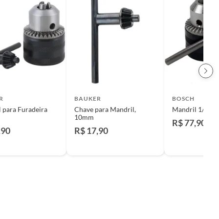
R
BAUKER
BOSCH
 para Furadeira
Chave para Mandril,
Mandril 1/2" 
10mm
R$ 77,90
,90
R$ 17,90