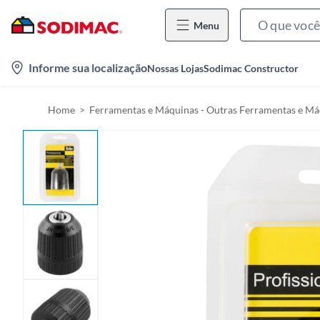
Menu
l
Informe sua localização
Nossas Lojas
Sodimac Constructor
o
c
Home
Ferramentas e Máquinas - Outras Ferramentas e Má
a
t
i
o
n
-
i
c
o
n