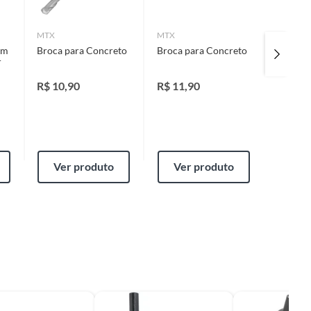
MTX
MTX
TRAMON
om
Broca para Concreto
Broca para Concreto
Jogo de
r
Concret
Croma
R$
10,90
R$
11,90
R$
29,
Ver produto
Ver produto
Ver