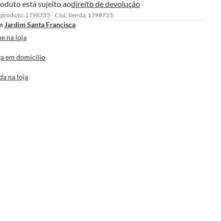
oduto está sujeito ao
direito de devolução
 produto: 1798735
Cód. tienda: 1798735
m
Jardim Santa Francisca
e na loja
a em domicílio
da na loja