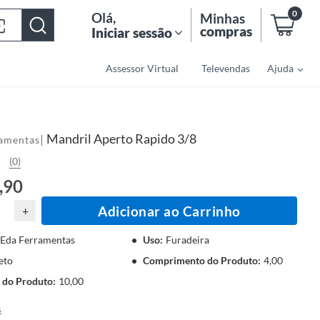
0
Olá
,
Minhas
compras
Iniciar sessão
Assessor Virtual
Televendas
Ajuda
Mandril Aperto Rapido 3/8
|
amentas
(0)
,90
Adicionar ao Carrinho
+
Eda Ferramentas
Uso
:
Furadeira
eto
Comprimento do Produto
:
4,00
 do Produto
:
10,00
s