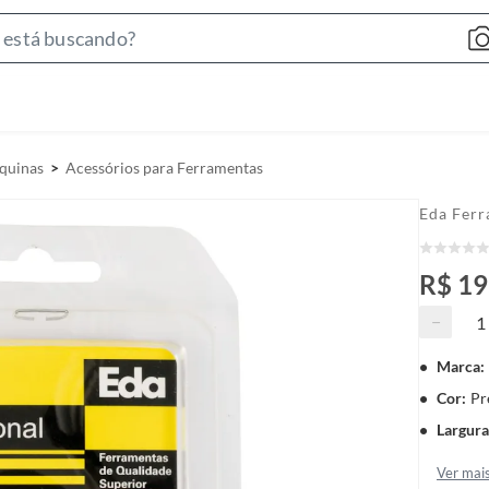
S
e
a
r
c
quinas
Acessórios para Ferramentas
h
B
Eda Ferr
a
r
R$ 19
−
Marca
:
Cor
:
Pr
Largura
Ver mai