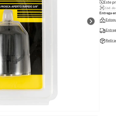
Este pr
Cód. do
Entrega e
Estoqu
Entreg
Retira