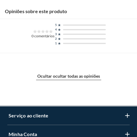
Opiniões sobre este produto
5
4
3
0
comentários
2
1
Ocultar ocultar todas as opiniões
Serviço ao cliente
Minha Conta
Centro de ajuda