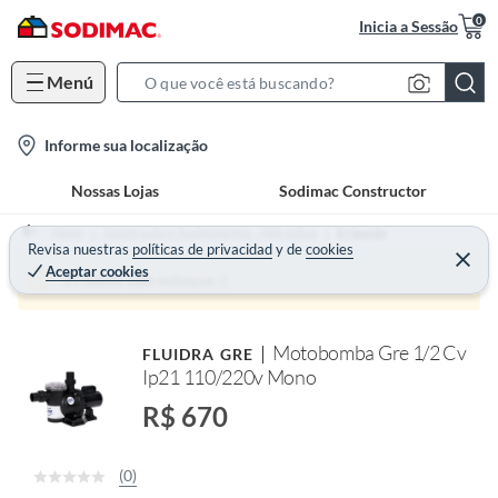
0
Inicia a Sessão
Menú
S
e
l
Informe sua localização
a
o
r
Nossas Lojas
Sodimac Constructor
c
c
a
h
Home
Construção e Acabamentos - Hidráulica
Irrigação
t
Revisa nuestras
políticas de privacidad
y
de
cookies
B
Aceptar cookies
i
a
Produto sem estoque :(
o
r
n
Motobomba Gre 1/2 Cv
FLUIDRA GRE
-
Ip21 110/220v Mono
i
c
R$ 670
o
n
(0)