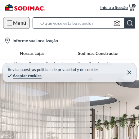
0
Inicia a Sessão
Menú
S
e
l
Informe sua localização
a
o
r
Nossas Lojas
Sodimac Constructor
c
c
a
h
Home
Banheiros, Cozinhas e Limpeza - Pisos e Revestimentos
t
Revisa nuestras
políticas de privacidad
y
de
cookies
B
Porcelanato
Aceptar cookies
i
a
o
r
n
-
i
c
o
n