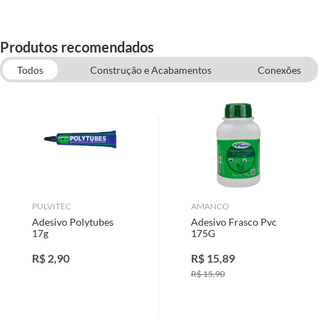
Produtos recomendados
Todos
Construção e Acabamentos
Conexões
Hidráulica
Válvulas e Registros
PULVITEC
AMANCO
Adesivo Polytubes
Adesivo Frasco Pvc
17g
175G
R$
2,90
R$
15,89
R$
15,90