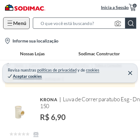
0
Inicia a Sessão
Menú
S
e
l
Informe sua localização
a
o
r
Nossas Lojas
Sodimac Constructor
c
c
a
h
Home
Construção e Acabamentos - Hidráulica
Tubos e Conexões
t
Revisa nuestras
políticas de privacidad
y
de
cookies
B
Aceptar cookies
i
a
Produto sem estoque :(
o
r
n
Luva de Correr paratubo Esg - Dn
KRONA
-
150
i
c
R$ 6,90
o
n
(0)