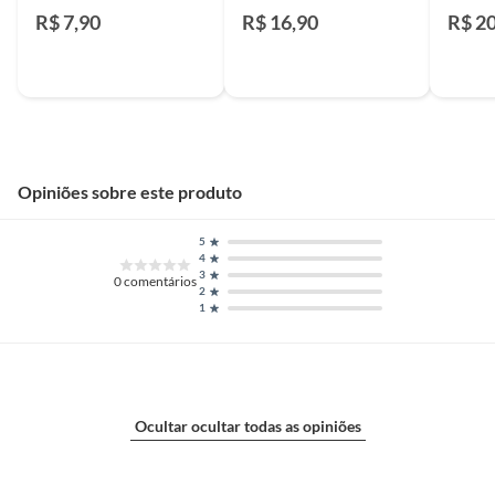
50X40"
50X32
R$ 7,90
R$ 16,90
R$ 2
Opiniões sobre este produto
5
4
3
0
comentários
2
1
Ocultar ocultar todas as opiniões