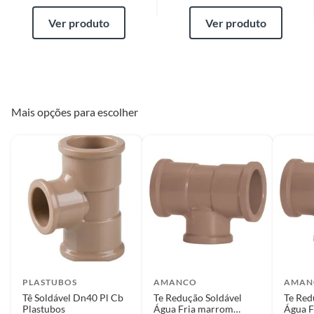
Ver produto
Ver produto
Mais opções para escolher
PLASTUBOS
AMANCO
AMAN
Tê Soldável Dn40 Pl Cb
Te Redução Soldável
Te Red
Plastubos
Água Fria marrom
Água F