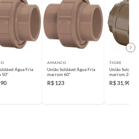
CO
AMANCO
TIGRE
oldável Água Fria
União Soldável Água Fria
União Soldável
 50"
marrom 60"
marrom 25"
,90
R$ 123
R$ 31,90