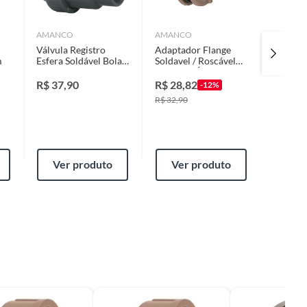
AMANCO
AMANCO
AMANC
Válvula Registro
Adaptador Flange
Válvula
m
Esfera Soldável Bola
Soldavel / Roscável
Soldáv
Pvc 32Mm
Caixa De Água
marrom 50mmx1.1/2
R$
37,90
R$
28,82
R$
64,
-12%
R$
32,90
Ver produto
Ver produto
Ver