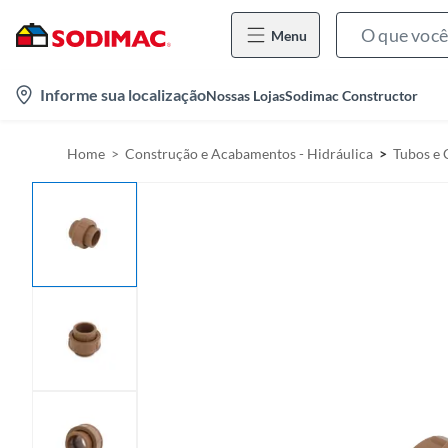
Menu
l
Informe sua localização
Nossas Lojas
Sodimac Constructor
o
c
Home
Construção e Acabamentos - Hidráulica
Tubos e
a
t
i
o
n
-
i
c
o
n