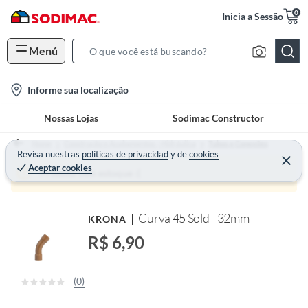
0
Inicia a Sessão
Menú
S
e
l
Informe sua localização
a
o
r
Nossas Lojas
Sodimac Constructor
c
c
a
h
Home
Construção e Acabamentos - Hidráulica
Tubos e Conexões
t
Revisa nuestras
políticas de privacidad
y
de
cookies
B
Aceptar cookies
i
a
Produto sem estoque :(
o
r
n
Curva 45 Sold - 32mm
KRONA
-
i
R$ 6,90
c
o
(0)
n