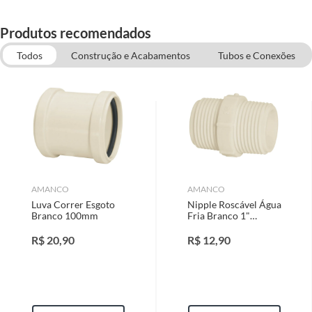
Produtos recomendados
Todos
Construção e Acabamentos
Tubos e Conexões
Válvulas e Registros
Hidráulica
Serras e Serrotes
Tubos e Conexões de CPVC
AMANCO
AMANCO
Luva Correr Esgoto
Nipple Roscável Água
Branco 100mm
Fria Branco 1"
Amanco
R$
20,90
R$
12,90