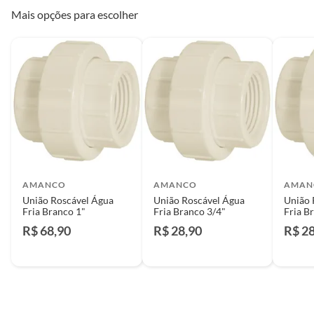
Mais opções para escolher
AMANCO
AMANCO
AMAN
União Roscável Água
União Roscável Água
União 
Fria Branco 1"
Fria Branco 3/4"
Fria B
R$ 68,90
R$ 28,90
R$ 2