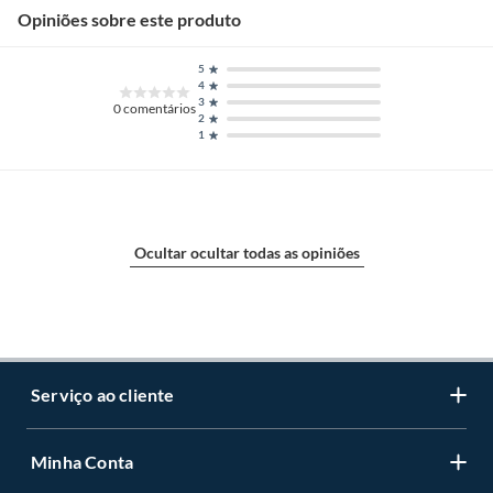
Opiniões sobre este produto
5
4
3
0
comentários
2
1
Ocultar ocultar todas as opiniões
Serviço ao cliente
Minha Conta
Centro de ajuda