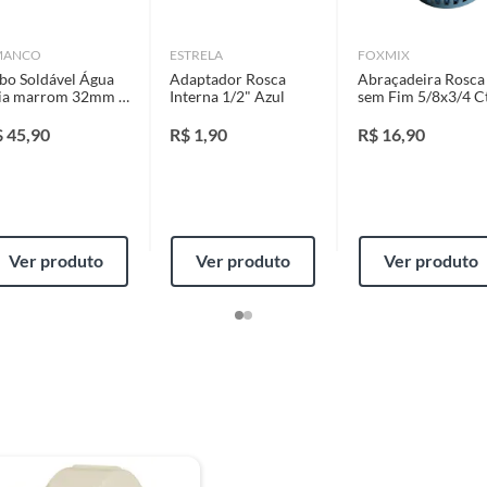
identificação do vício.
MANCO
ESTRELA
FOXMIX
bo Soldável Água
Adaptador Rosca
Abraçadeira Rosca
strói ou acaba com o primeiro uso ou em pouco tempo.
ia marrom 32mm X
Interna 1/2" Azul
sem Fim 5/8x3/4 C
ntificação do vício.
m
02 Peças
$
45,90
R$
1,90
R$
16,90
es
ta.
ojas ou no Centro de Distribuição, o atendente
Ver produto
Ver produto
Ver produto
bos de Água Fria em Local Que Possa Exigir Manutenção
esteja disponível em sua loja em até 30 (trinta) dias,
cliente.
de Distribuição, o cliente poderá optar por:
 perfeitas condições de uso;
al
 atualizada;