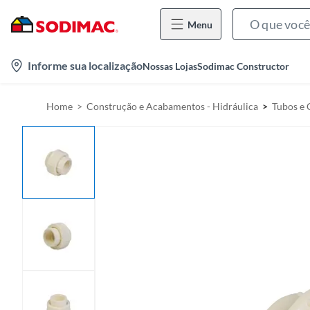
Menu
l
Informe sua localização
Nossas Lojas
Sodimac Constructor
o
c
Home
Construção e Acabamentos - Hidráulica
Tubos e
a
t
i
o
n
-
i
c
o
n