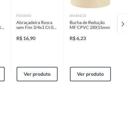
FOXMIX
AMANCO
ASTRA
Abraçadeira Rosca
Bucha de Redução
Entrada
t
sem Fim 3/4x1 Ct 02
MF CPVC 28X15mm
Univers
Peças
de 0,1 
Astra
R$
16,90
R$
6,23
R$
113
Ver produto
Ver produto
Ver