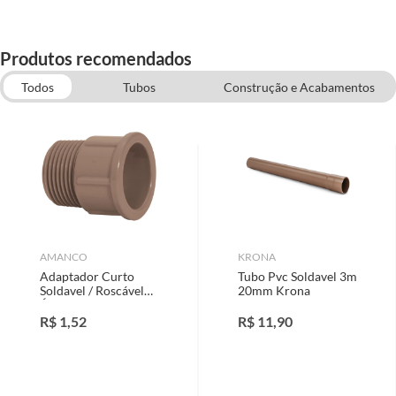
Produtos recomendados
Todos
Tubos
Construção e Acabamentos
Adesivos e Veda Rosca
Tubos e Conexões
Tubos e Conexões de CPVC
Hidráulica
AMANCO
KRONA
Adaptador Curto
Tubo Pvc Soldavel 3m
Soldavel / Roscável
20mm Krona
Água Fria marrom
25mmx3/4"
R$
1,52
R$
11,90