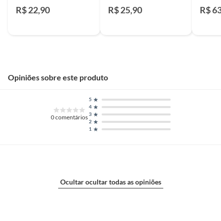
Wavin
Wavin
Wavin
R$ 22,90
R$ 25,90
R$ 6
Opiniões sobre este produto
5
4
3
0
comentários
2
1
Ocultar ocultar todas as opiniões