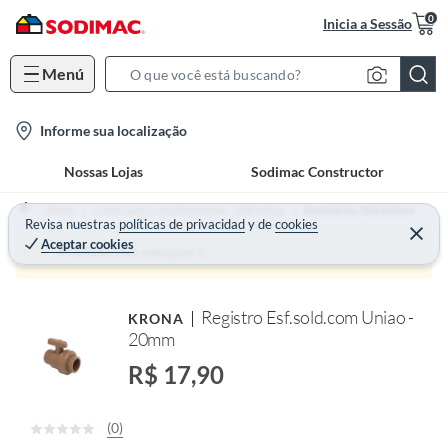
0
Inicia a Sessão
Menú
S
e
l
Informe sua localização
a
o
r
Nossas Lojas
Sodimac Constructor
c
c
a
h
Home
Construção e Acabamentos - Hidráulica
Acessórios Hidráulicos
t
Revisa nuestras
políticas de privacidad
y
de
cookies
B
Aceptar cookies
i
a
Produto sem estoque :(
o
r
n
Registro Esf.sold.com Uniao -
KRONA
-
20mm
i
c
R$ 17,90
o
n
(0)