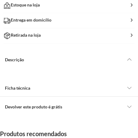
Estoque na loja
Entrega em domicílio
Retirada na loja
Descrição
Ficha técnica
Iluminação Embutida
SIM
Devolver este produto é grátis
CONCEITOS GERAIS
Modelo
Heart
O cliente poderá requerer a troca de produtos Marca Própria adquiridos
Produtos recomendados
ou oriundos das lojas da Construdecor, no entanto, a troca só é