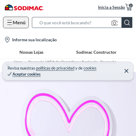
0
Inicia a Sessão
Menú
S
e
l
Informe sua localização
a
o
r
Nossas Lojas
Sodimac Constructor
c
c
a
h
Home
Decoração, Utilidades Domésticas e Iluminação - Decoração
t
Revisa nuestras
políticas de privacidad
y
de
cookies
B
Decoração para Parede
Aceptar cookies
i
a
o
r
n
-
i
c
o
n