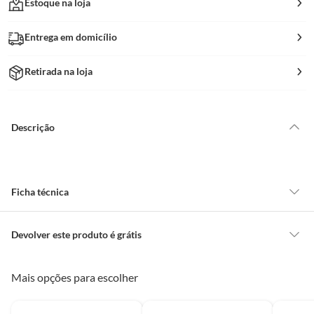
Estoque na loja
Entrega em domicílio
Retirada na loja
Descrição
Ficha técnica
Cor
Barbante
Devolver este produto é grátis
CONCEITOS GERAIS
Mais opções para escolher
Garantia
120 Meses
O cliente poderá requerer a troca de produtos Marca Própria adquiridos
ou oriundos das lojas da Construdecor, no entanto, a troca só é