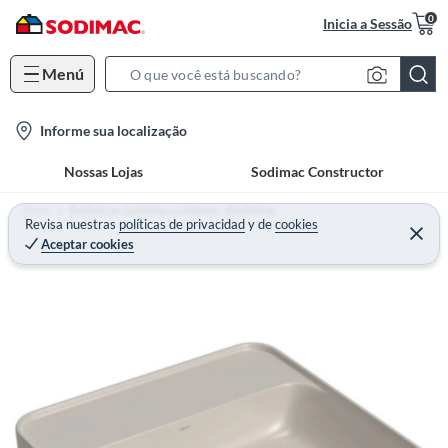
0
Inicia a Sessão
Menú
S
e
l
Informe sua localização
a
o
r
Nossas Lojas
Sodimac Constructor
c
c
a
h
Home
Banheiros, Cozinhas e Limpeza - Banheiros
t
Revisa nuestras
políticas de privacidad
y
de
cookies
B
Aceptar cookies
i
a
o
r
n
-
i
c
o
n