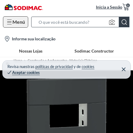
0
Inicia a Sessão
Menú
S
e
l
Informe sua localização
a
o
r
Nossas Lojas
Sodimac Constructor
c
c
a
h
Home
Construção e Acabamentos - Materiais Elétricos
t
Revisa nuestras
políticas de privacidad
y
de
cookies
B
Tomadas e Interruptores
Aceptar cookies
i
a
o
r
n
-
i
c
o
n