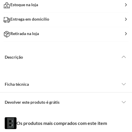
Estoque na loja
Entrega em domicílio
Retirada na loja
Descrição
Ficha técnica
Formato
Retangular
Devolver este produto é grátis
CONCEITOS GERAIS
Marca
Schneider
Os produtos mais comprados com este item
O cliente poderá requerer a troca de produtos Marca Própria adquiridos
ou oriundos das lojas da Construdecor, no entanto, a troca só é