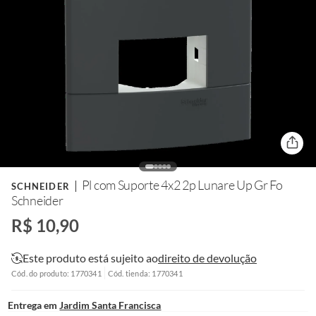
Pl com Suporte 4x2 2p Lunare Up Gr Fo
SCHNEIDER
Schneider
R$ 10,90
Este produto está sujeito ao
direito de devolução
Cód. do produto: 1770341
Cód. tienda: 1770341
Entrega em
Jardim Santa Francisca