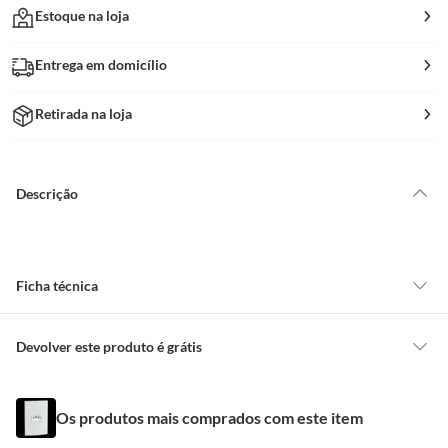
Estoque na loja
Entrega em domicílio
Retirada na loja
Descrição
Ficha técnica
Formato
Retangular
Devolver este produto é grátis
CONCEITOS GERAIS
Marca
Schneider
Os produtos mais comprados com este item
O cliente poderá requerer a troca de produtos Marca Própria adquiridos
ou oriundos das lojas da Construdecor, no entanto, a troca só é