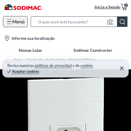
0
Inicia a Sessão
Menú
S
e
l
Informe sua localização
a
o
r
Nossas Lojas
Sodimac Constructor
c
c
a
h
Home
Construção e Acabamentos - Materiais Elétricos
t
Revisa nuestras
políticas de privacidad
y
de
cookies
B
Tomadas e Interruptores
Aceptar cookies
i
a
o
r
n
-
i
c
o
n