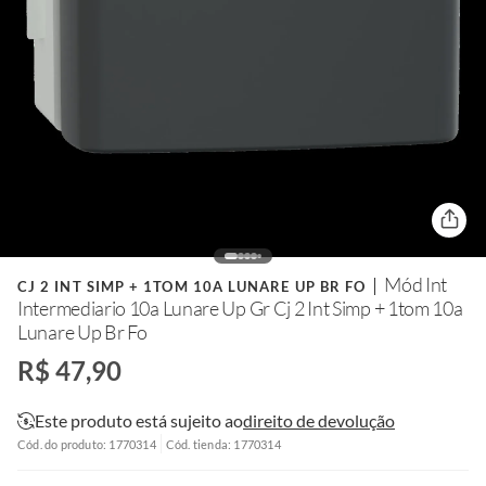
Mód Int
CJ 2 INT SIMP + 1TOM 10A LUNARE UP BR FO
Intermediario 10a Lunare Up Gr Cj 2 Int Simp + 1tom 10a
Lunare Up Br Fo
R$ 47,90
Este produto está sujeito ao
direito de devolução
Cód. do produto: 1770314
Cód. tienda: 1770314