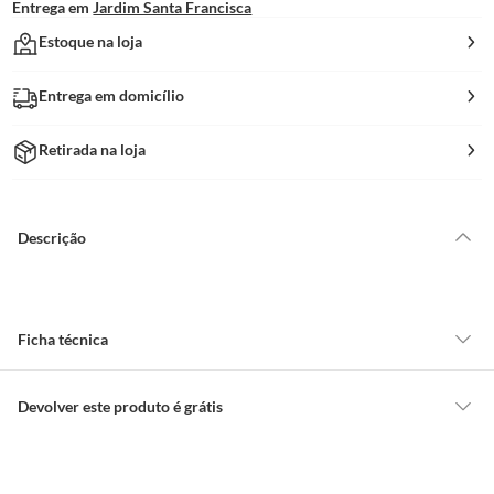
Entrega em
Jardim Santa Francisca
Estoque na loja
Entrega em domicílio
Retirada na loja
Descrição
Ficha técnica
Formato
Pl com Suporte 4x2 1p Lunare
Devolver este produto é grátis
Up Gr Fo
CONCEITOS GERAIS
O cliente poderá requerer a troca de produtos Marca Própria adquiridos