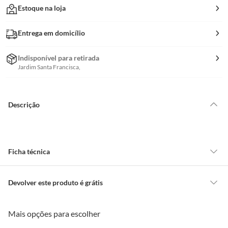
Estoque na loja
Entrega em domicílio
Indisponível para retirada
Jardim Santa Francisca,
Descrição
Ficha técnica
Marca
Ibérica
Devolver este produto é grátis
CONCEITOS GERAIS
Mais opções para escolher
Uso
Prolongar utilizaçao de
O cliente poderá requerer a troca de produtos Marca Própria adquiridos
tomadas para uso interno ou