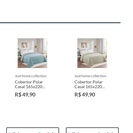
just home collection
just home collection
Cobertor Polar
Cobertor Polar
Casal 165x220
Casal 165x220
Cinza Just Home
Taupe Just Home
R$ 49,90
R$ 49,90
Collection
Collection