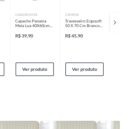
CASA BONITA
CAMESA
CAMESA
m
Capacho Panama
Travesseiro Ergosoft
Travess
Meia Lua 40X60cm
50 X 70 Cm Branco
Plus Su
Marrom e Preto
Camesa
Sortido
R$
39,90
R$
45,90
R$
59,
Ver produto
Ver produto
Ver