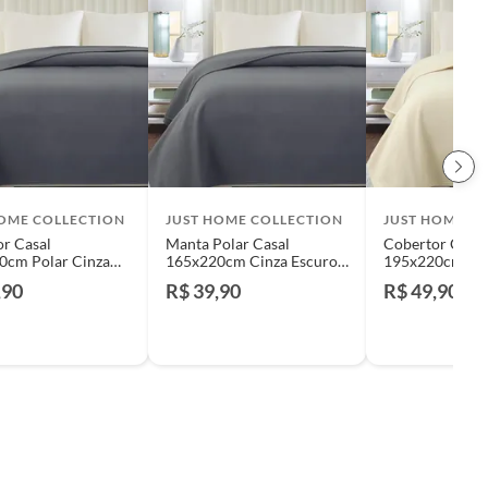
HOME COLLECTION
JUST HOME COLLECTION
JUST HOME C
r Casal
Manta Polar Casal
Cobertor Casal
0cm Polar Cinza
165x220cm Cinza Escuro
195x220cm Pol
 Just Home
Just Home Collection
Per Just Home 
,90
R$ 39,90
R$ 49,90
ion