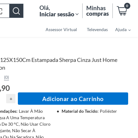
0
Olá
,
Minhas
compras
Iniciar sessão
Assessor Virtual
Televendas
Ajuda
125X150Cm Estampada Sherpa Cinza Just Home
ion
(0)
,90
Adicionar ao Carrinho
+
ndações
:
Lavar À Mão
Material do Tecido
:
Poliéster
ua A Uma Temperatura
De 30 °C, Não Usar Cloro
jante, Não Secar À
a Ou Na Secadora, Não