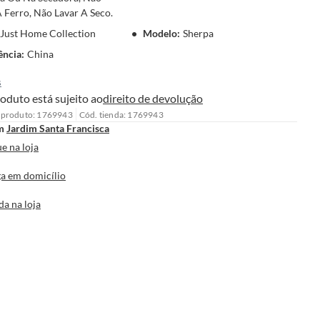
 Ferro, Não Lavar A Seco.
Just Home Collection
Modelo
:
Sherpa
ência
:
China
s
oduto está sujeito ao
direito de devolução
 produto: 1769943
Cód. tienda: 1769943
m
Jardim Santa Francisca
e na loja
a em domicílio
da na loja