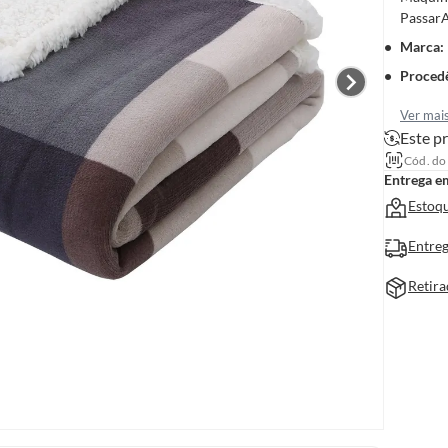
PassarA
Marca
:
Proced
Ver mai
Este pr
Cód. do
Entrega e
Estoqu
Entreg
Retira