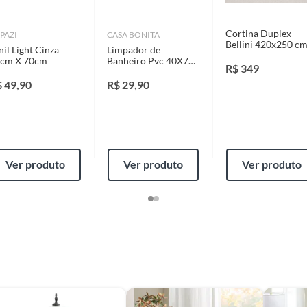
identificação do vício.
Cortina Duplex
PAZI
CASA BONITA
Bellini 420x250 c
nil Light Cinza
Limpador de
strói ou acaba com o primeiro uso ou em pouco tempo.
cm X 70cm
Banheiro Pvc 40X70
R$
349
ntificação do vício.
Kg
Branco
$
49,90
R$
29,90
ta.
ojas ou no Centro de Distribuição, o atendente
Ver produto
Ver produto
Ver produto
esteja disponível em sua loja em até 30 (trinta) dias,
cliente.
de Distribuição, o cliente poderá optar por:
 perfeitas condições de uso;
 atualizada;