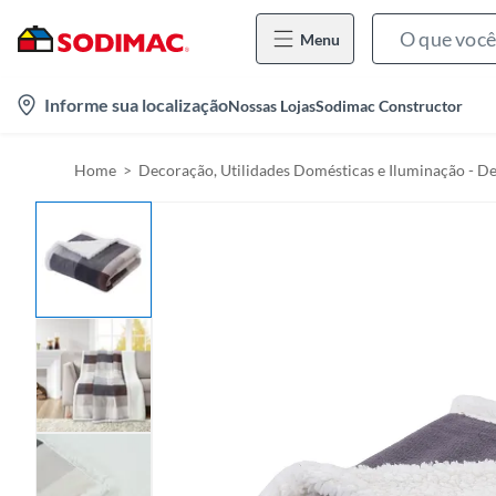
Menu
l
Informe sua localização
Nossas Lojas
Sodimac Constructor
o
c
Home
Decoração, Utilidades Domésticas e Iluminação - D
a
t
i
o
n
-
i
c
o
n