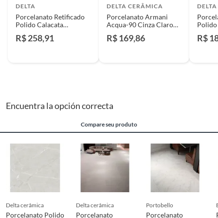
DELTA
DELTA CERÂMICA
DELTA
Porcelanato Retificado
Porcelanato Armani
Porcel
Polido Calacata
Acqua-90 Cinza Claro
Polido
Marmore Interno
Acetinado Retificado
Intern
R$ 258,91
R$ 169,86
R$ 1
60x120 Cm Caixa 2,88
Interno/externo
2,61 M
M² Delta
90x90cm Caixa 2,43m²
Delta
Encuentra la opción correcta
Compare seu produto
delta cerâmica
delta cerâmica
portobello
Porcelanato Polido
Porcelanato
Porcelanato