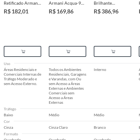
Retificado Armani
Armani Acqua-90
Brilhante
Acqua-90 Interno
Cinza Claro
Esmaltado Polido
R$ 182,01
R$ 169,86
R$ 386,96
90x90 Caixa
Acetinado
Branco Interno
2,43m² Delta
Retificado
90x90cm
Interno/externo
Portobello
90x90cm Caixa
Retificado Caixa
2,43m² Delta
2,42m² Chiaro Di
Versilia
Uso
Áreas Residenciais e
Todos os Ambientes
Interno
Comerciais Internas de
Residenciais, Garagens
Tráfego Moderado e
e Varandas, com Ou
sem Acesso Externo.
sem Acesso a Áreas
Externas e Ambientes
Comerciais sem
Acesso a Áreas
Externas
Tráfego
Baixo
Médio
Médio
Cor
Cinza
Cinza Claro
Branco
Formato
Quadrado
Quadrado
Quadrado