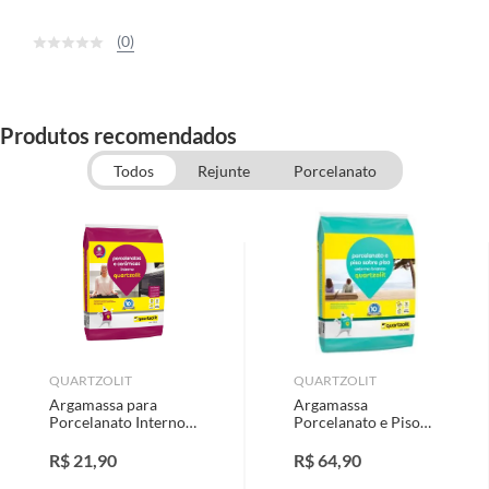
(0)
Produtos recomendados
Todos
Rejunte
Porcelanato
QUARTZOLIT
QUARTZOLIT
Argamassa para
Argamassa
Porcelanato Interno
Porcelanato e Piso
20Kg Cinza
Sobre Piso Externo
com 20Kg Branco
R$
21,90
R$
64,90