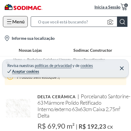
0
Inicia a Sessão
Menú
S
e
l
Informe sua localização
a
o
r
Nossas Lojas
Sodimac Constructor
c
c
a
h
Home
Banheiros, Cozinhas e Limpeza - Pisos e Revestimentos
t
Revisa nuestras
políticas de privacidad
y
de
cookies
B
Porcelanato
Aceptar cookies
i
a
Produto sem estoque :(
o
r
n
-
Porcelanato Santorine-
DELTA CERÂMICA
i
63 Mármore Polido Retificado
c
Interno/externo 63x63cm Caixa 2,75m²
o
Delta
n
R$ 69,90 m²
|
R$ 192,23
cx