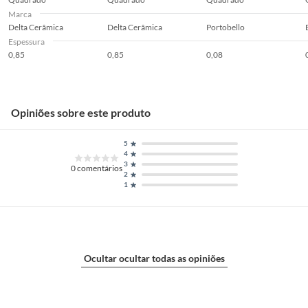
Marca
Delta Cerâmica
Delta Cerâmica
Portobello
Espessura
0,85
0,85
0,08
Opiniões sobre este produto
5
4
3
0
comentários
2
1
Ocultar ocultar todas as opiniões