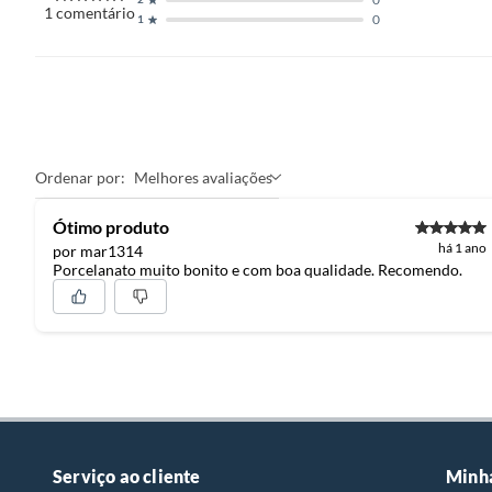
1
comentário
0
1
Ordenar por:
Melhores avaliações
Ótimo produto
há 1 ano
por mar1314
Porcelanato muito bonito e com boa qualidade. Recomendo.
Serviço ao cliente
Minh