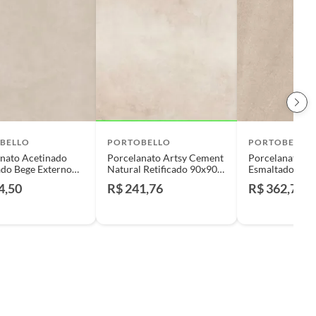
BELLO
PORTOBELLO
PORTOBELLO
nato Acetinado
Porcelanato Artsy Cement
Porcelanato Ac
do Bege Externo
Natural Retificado 90x90
Esmaltado Bege
m Portobello
Caixa 2,42 M² Portobello
90x90cm Porto
4,50
R$ 241,76
R$ 362,76
ado Caixa 2,42m²
Retificado Caix
mel
Thera Beige