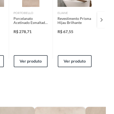
PORTOBELLO
ELIANE
BIANCO
Porcelanato
Revestimento Prisma
Porcela
Acetinado Esmaltado
Hijau Brilhante
Acetina
do
Bege 60x120cm
Travert
Portobello Retificado
Satin B
R$
278,71
R$
67,55
R$
281
Caixa 1,43m² Oasi
100x10
R$
314,7
Duna Stream
3,00 M²
Ver produto
Ver produto
Ver