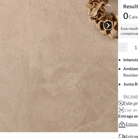
Resul
0
Caix
Esse resul
compensar 
−
Intensi
Ambien
Residen
Junta 
Ver mai
Este pr
Cód. do
Entrega e
Estoqu
Entreg