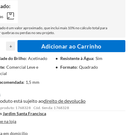
tado:
as
tado é um valor aproximado, que inclui mais 10% no cálculo total para
quebras ou perdas no seu projeto.
Adicionar ao Carrinho
+
dade do Brilho
:
Acetinado
Resistente à Água
:
Sim
te
:
Comercial Leve e
Formato
:
Quadrado
cial
Recomendada
:
1,5 mm
s
oduto está sujeito ao
direito de devolução
 produto: 1768328
Cód. tienda: 1768328
m
Jardim Santa Francisca
e na loja
a em domicílio