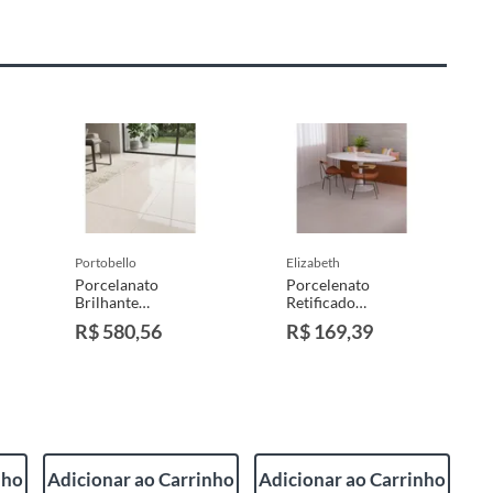
portobello
elizabeth
Porcelanato
Porcelenato
Brilhante
Retificado
Esmaltado Polido
Acetinado Brasilia
R$ 580,56
R$ 169,39
Branco Interno
Cimento Interno
90x90cm
84x84cm Caixa
Portobello
2,12 M² Elizabeth
Retificado Caixa
2,42m² Moonlight
Off White
nho
Adicionar ao Carrinho
Adicionar ao Carrinho