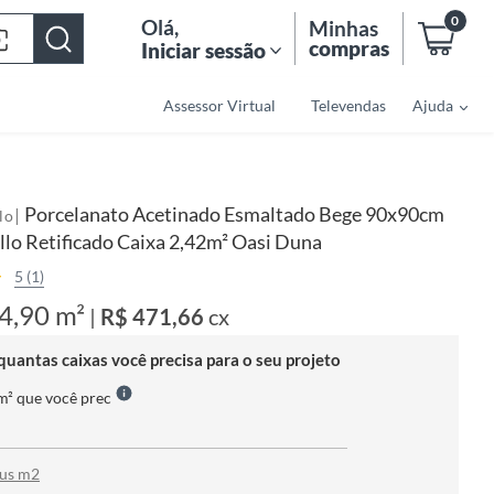
0
Olá
,
Minhas
compras
Iniciar sessão
Assessor Virtual
Televendas
Ajuda
Porcelanato Acetinado Esmaltado Bege 90x90cm
|
lo
llo Retificado Caixa 2,42m² Oasi Duna
5 (1)
4,90 m²
|
R$ 471,66
cx
quantas caixas você precisa para o seu projeto
 m² que você prec
tus m2