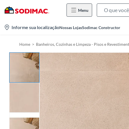
Menu
l
Informe sua localização
Nossas Lojas
Sodimac Constructor
o
c
Home
Banheiros, Cozinhas e Limpeza - Pisos e Revestimen
a
t
i
o
n
-
i
c
o
n