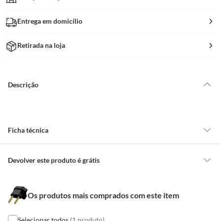
Entrega em domicílio
Retirada na loja
Descrição
Ficha técnica
Formato
Retangular
Devolver este produto é grátis
CONCEITOS GERAIS
Marca
Alumbra
Os produtos mais comprados com este item
O cliente poderá requerer a troca de produtos Marca Própria adquiridos
ou oriundos das lojas da Construdecor, no entanto, a troca só é
obrigatória quando este produto apresentar vício, ou seja, quando
Selecionar todos
(1 produto)