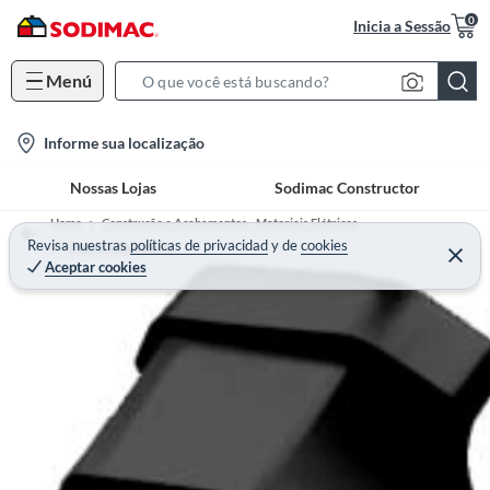
0
Inicia a Sessão
Menú
S
e
l
Informe sua localização
a
o
r
Nossas Lojas
Sodimac Constructor
c
c
a
h
Home
Construção e Acabamentos - Materiais Elétricos
t
Revisa nuestras
políticas de privacidad
y
de
cookies
B
Plugs e Adaptadores
Aceptar cookies
i
a
o
r
n
-
i
c
o
n