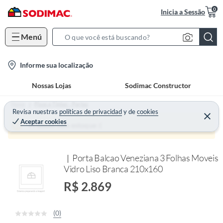
0
Inicia a Sessão
Menú
S
e
l
Informe sua localização
a
o
r
Nossas Lojas
Sodimac Constructor
c
c
a
h
Home
Pisos e Tintas - Portas
t
Revisa nuestras
políticas de privacidad
y
de
cookies
B
Aceptar cookies
i
a
Produto sem estoque :(
o
r
n
Porta Balcao Veneziana 3 Folhas Moveis
-
Vidro Liso Branca 210x160
i
c
R$ 2.869
o
n
(0)