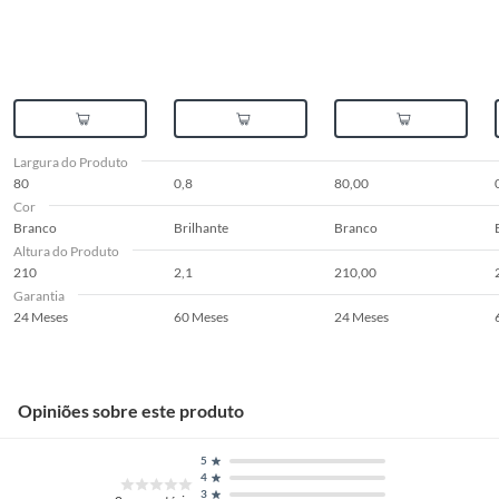
Largura do Produto
80
0,8
80,00
Cor
Branco
Brilhante
Branco
Altura do Produto
210
2,1
210,00
Garantia
24 Meses
60 Meses
24 Meses
Opiniões sobre este produto
5
4
3