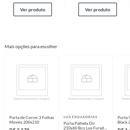
Ver produto
Ver produto
Mais opções para escolher
LUX ESQUADRIAS
Porta de Correr 3 Folhas
Porta 
Moveis 200x210
Black 
Porta Palheta Dir
210x60 Bco Lux Furada