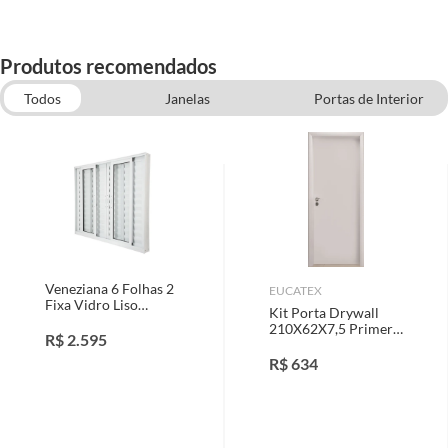
Produtos recomendados
Todos
Janelas
Portas de Interior
Portas de Madeira
Tintas
Fechaduras Externas e Internas
Veneziana 6 Folhas 2
EUCATEX
Fixa Vidro Liso
Kit Porta Drywall
Branca 100x200
210X62X7,5 Primer
R$
2.595
Branco, Direto
R$
634