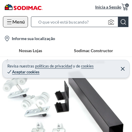
0
Inicia a Sessão
Menú
S
e
l
Informe sua localização
a
o
r
Nossas Lojas
Sodimac Constructor
c
c
a
h
Home
Pisos e Tintas - Fechaduras e Ferragens
Ferragens
t
Revisa nuestras
políticas de privacidad
y
de
cookies
B
Aceptar cookies
i
a
o
r
n
-
i
c
o
n