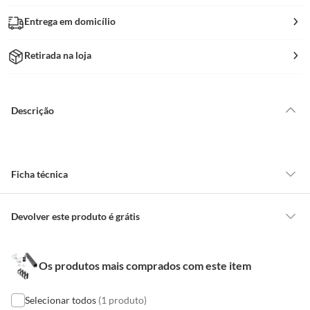
Entrega em domicílio
Retirada na loja
Descrição
Ficha técnica
Comprimento do
200
Devolver este produto é grátis
Produto Embalado
CONCEITOS GERAIS
Os produtos mais comprados com este item
O cliente poderá requerer a troca de produtos Marca Própria adquiridos
Largura do Produto
3.5
ou oriundos das lojas da Construdecor, no entanto, a troca só é
Embalado
obrigatória quando este produto apresentar vício, ou seja, quando
Selecionar todos
(1 produto)