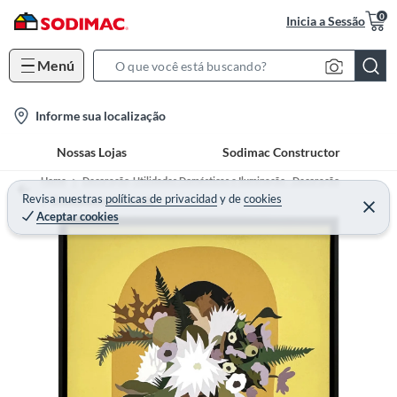
0
Inicia a Sessão
Menú
S
e
l
Informe sua localização
a
o
r
Nossas Lojas
Sodimac Constructor
c
c
a
h
Home
Decoração, Utilidades Domésticas e Iluminação - Decoração
t
Revisa nuestras
políticas de privacidad
y
de
cookies
B
Decoração para Parede
Aceptar cookies
i
a
o
r
n
-
i
c
o
n