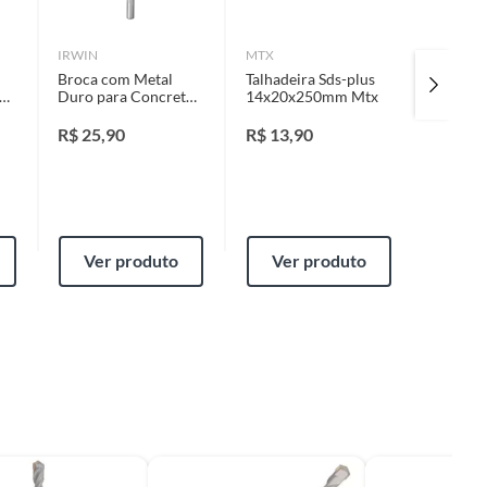
IRWIN
MTX
MTX
Broca com Metal
Talhadeira Sds-plus
Talhade
Duro para Concreto,
14x20x250mm Mtx
14x40x
 2
8x5/16
za
R$
25,90
R$
13,90
R$
18,
Ver produto
Ver produto
Ver