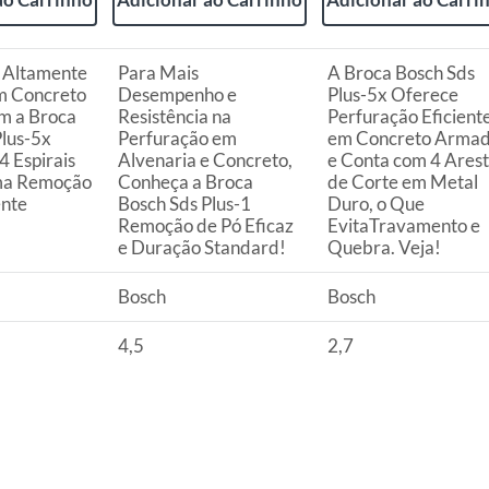
ta.
ojas ou no Centro de Distribuição, o atendente
esteja disponível em sua loja em até 30 (trinta) dias,
 Altamente
Para Mais
A Broca Bosch Sds
uto em quaisquer das lojas ou no Centro de
em Concreto
Desempenho e
Plus-5x Oferece
m a Broca
Resistência na
Perfuração Eficient
Plus-5x
Perfuração em
em Concreto Arma
 perfeitas condições de uso;
4 Espirais
Alvenaria e Concreto,
e Conta com 4 Ares
 atualizada;
ma Remoção
Conheça a Broca
de Corte em Metal
ente
Bosch Sds Plus-1
Duro, o Que
Remoção de Pó Eficaz
EvitaTravamento e
e Duração Standard!
Quebra. Veja!
s a troca será atendida somente nas lojas da
Bosch
Bosch
resente qualquer tipo de vício, não é obrigatório. No
4,5
2,7
embalagem original, intacta e acompanhada da
ade, poderá trocar o produto por quaisquer outros
com peço superior ao produto objeto da troca, esta
reço.