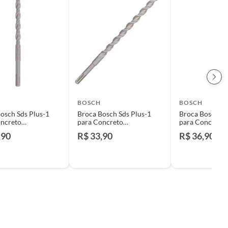
BOSCH
BOSCH
osch Sds Plus-1
Broca Bosch Sds Plus-1
Broca Bosch Sd
oncreto
para Concreto
para Concreto
0x210mm
14x200x260mm
10x400x460m
,90
R$ 33,90
R$ 36,90