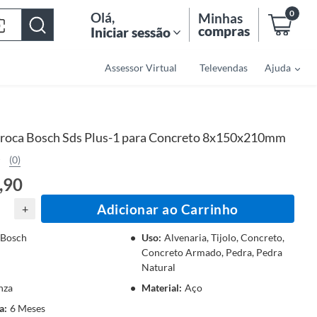
0
Olá
,
Minhas
compras
Iniciar sessão
Assessor Virtual
Televendas
Ajuda
roca Bosch Sds Plus-1 para Concreto 8x150x210mm
(0)
,90
Adicionar ao Carrinho
+
Bosch
Uso
:
Alvenaria, Tijolo, Concreto,
Concreto Armado, Pedra, Pedra
Natural
nza
Material
:
Aço
a
:
6 Meses