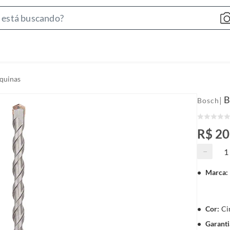
S
e
a
r
c
quinas
h
B
B
|
Bosch
a
r
R$ 20
−
Marca
:
Cor
:
Ci
Garanti