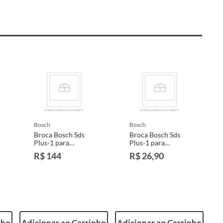
bosch
bosch
Broca Bosch Sds
Broca Bosch Sds
Plus-1 para
Plus-1 para
Concreto
Concreto
R$ 144
R$ 26,90
25x200x260mm
14x100x160mm
nho
Adicionar ao Carrinho
Adicionar ao Carrinho