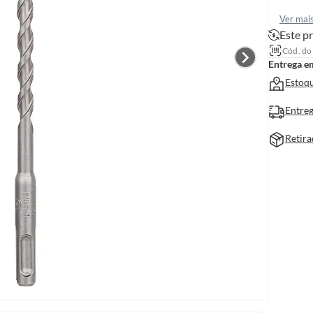
Ver mai
Este pr
Cód. do
Entrega e
Estoqu
Entreg
Retira