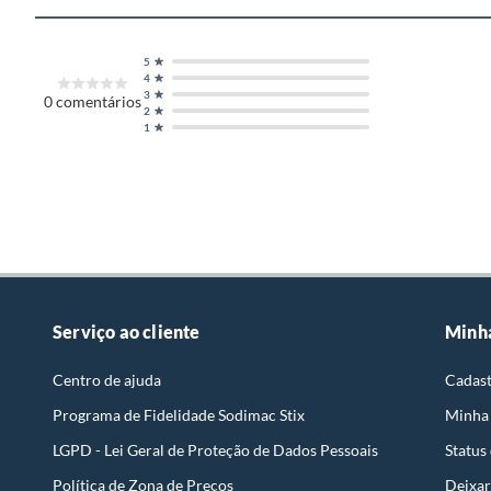
5
4
3
0
comentários
2
1
Serviço ao cliente
Minh
Centro de ajuda
Cadast
Programa de Fidelidade Sodimac Stix
Minha
LGPD - Lei Geral de Proteção de Dados Pessoais
Status
Política de Zona de Preços
Deixar