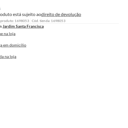
s
oduto está sujeito ao
direito de devolução
 produto: 1698053
Cód. tienda: 1698053
m
Jardim Santa Francisca
e na loja
a em domicílio
da na loja