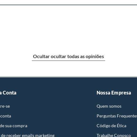
Ocultar ocultar todas as opiniões
a Conta
Nossa Empresa
re-se
Quem somos
 conta
Perguntas Frequente
 de sua compra
Código de Ética
 de receber emails marketing
Trabalhe Conosco