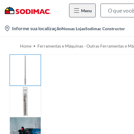
Menu
l
Informe sua localização
Nossas Lojas
Sodimac Constructor
o
c
Home
Ferramentas e Máquinas - Outras Ferramentas e Má
a
t
i
o
n
-
i
c
o
n