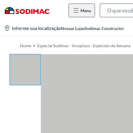
Menu
l
Informe sua localização
Nossas Lojas
Sodimac Constructor
o
c
Home
Especial Sodimac - Incopisos - Especiais da Semana
a
t
i
o
n
-
i
c
o
n