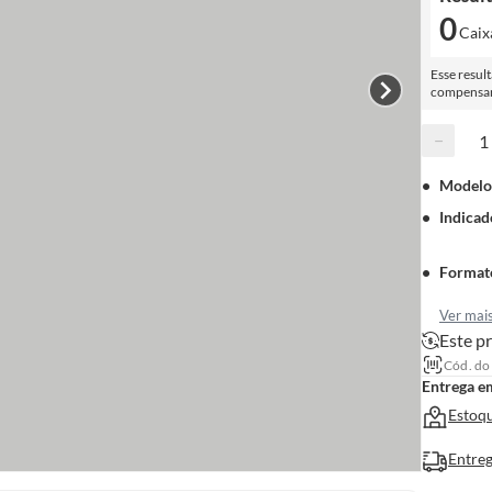
0
Caix
Esse resul
compensar 
−
Modelo
Indicad
Format
Ver mai
Este pr
Cód. do
Entrega e
Estoqu
Entreg