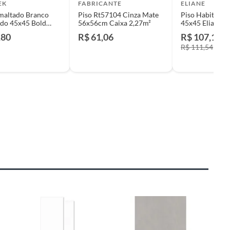
EK
FABRICANTE
ELIANE
maltado Branco
Piso Rt57104 Cinza Mate
Piso Habitat B
ado 45x45 Bold
56x56cm Caixa 2,27m²
45x45 Eliane
,00
,80
R$ 61,06
R$ 107,14
R$ 111,54