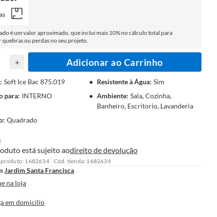
as
tado é um valor aproximado, que inclui mais 10% no cálculo total para
quebras ou perdas no seu projeto.
Adicionar ao Carrinho
+
:
Soft Ice Bac 875.019
Resistente à Água
:
Sim
o para
:
INTERNO
Ambiente
:
Sala, Cozinha,
Banheiro, Escritorio, Lavanderia
o
:
Quadrado
s
oduto está sujeito ao
direito de devolução
 produto: 1682634
Cód. tienda: 1682634
m
Jardim Santa Francisca
e na loja
a em domicílio