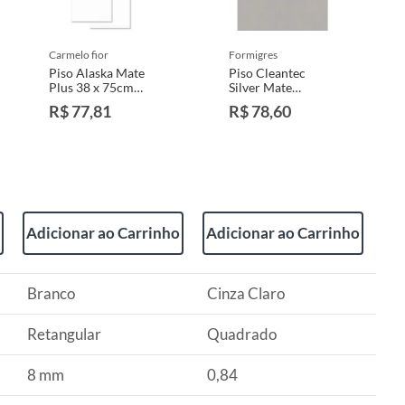
carmelo fior
formigres
Piso Alaska Mate
Piso Cleantec
Plus 38 x 75cm
Silver Mate
Retificado Carmelo
Retificado
R$ 77,81
R$ 78,60
Fior 1,95m²
81x81cm Caixa
1,97m² Formigres
Adicionar ao Carrinho
Adicionar ao Carrinho
Branco
Cinza Claro
Retangular
Quadrado
8 mm
0,84