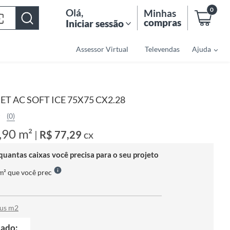
0
Olá
,
Minhas
compras
Iniciar sessão
Assessor Virtual
Televendas
Ajuda
ET AC SOFT ICE 75X75 CX2.28
(0)
,90 m²
|
R$ 77,29
cx
quantas caixas você precisa para o seu projeto
 m² que você prec
tus m2
tado: