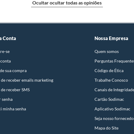
ciais. Também Pode Ser Utilizado em Locais La, Lb e Lc.
Ocultar ocultar todas as opiniões
uto em quaisquer das lojas ou no Centro de
 perfeitas condições de uso;
al
 atualizada;
a Conta
Nossa Empresa
re-se
Quem somos
s a troca será atendida somente nas lojas da
 conta
Perguntas Frequente
resente qualquer tipo de vício, não é obrigatório. No
 de sua compra
Código de Ética
embalagem original, intacta e acompanhada da
 de receber emails marketing
Trabalhe Conosco
ade, poderá trocar o produto por quaisquer outros
 de receber SMS
Canais de Integridad
com peço superior ao produto objeto da troca, esta
r senha
Cartão Sodimac
reço.
i minha senha
Aplicativo Sodimac
Seja nosso fornecedo
Mapa do Site