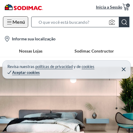
0
Inicia a Sessão
Menú
S
e
l
Informe sua localização
a
o
r
Nossas Lojas
Sodimac Constructor
c
c
a
h
Home
Mais Vendidos - Mais Vendidos Pisos
t
Revisa nuestras
políticas de privacidad
y
de
cookies
B
Aceptar cookies
i
a
o
r
n
-
i
c
o
n