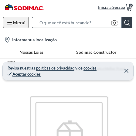
0
Inicia a Sessão
Menú
S
e
l
Informe sua localização
a
o
r
Nossas Lojas
Sodimac Constructor
c
c
a
h
Home
t
Revisa nuestras
políticas de privacidad
y
de
cookies
B
Especial Sodimac - Tudo para Proteger sua Casa da Chuva com o Melhor Preço
Aceptar cookies
i
a
o
r
n
-
i
c
o
n