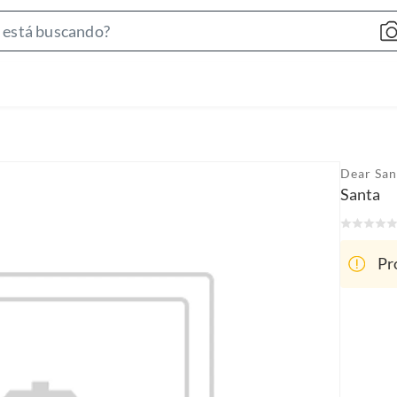
S
e
a
r
c
h
B
Dear San
a
Santa
r
Pr