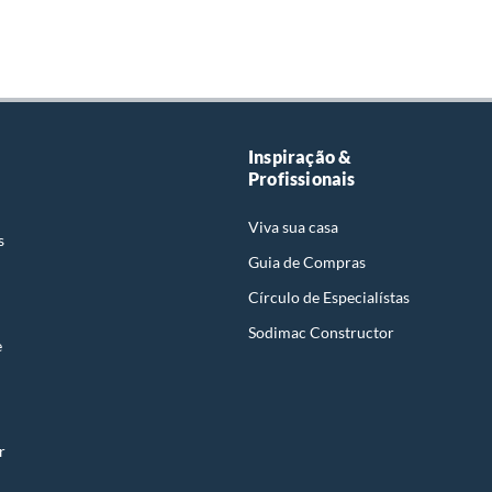
Inspiração &
Profissionais
Viva sua casa
s
Guia de Compras
Círculo de Especialístas
Sodimac Constructor
e
r