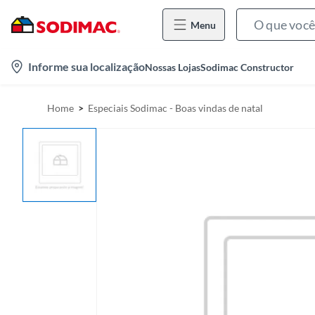
Menu
l
Informe sua localização
Nossas Lojas
Sodimac Constructor
o
c
Home
Especiais Sodimac - Boas vindas de natal
a
t
i
o
n
-
i
c
o
n