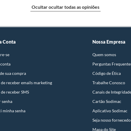
Ocultar ocultar todas as opiniões
identificação do vício.
o
strói ou acaba com o primeiro uso ou em pouco tempo.
ntificação do vício.
a Conta
Nossa Empresa
anhe
re-se
Quem somos
ta.
 conta
Perguntas Frequente
ojas ou no Centro de Distribuição, o atendente
s
 de sua compra
Código de Ética
esteja disponível em sua loja em até 30 (trinta) dias,
cliente.
 de receber emails marketing
Trabalhe Conosco
de Distribuição, o cliente poderá optar por:
nta
 de receber SMS
Canais de Integridad
 perfeitas condições de uso;
r senha
Cartão Sodimac
 atualizada;
ado
i minha senha
Aplicativo Sodimac
Seja nosso fornecedo
Mapa do Site