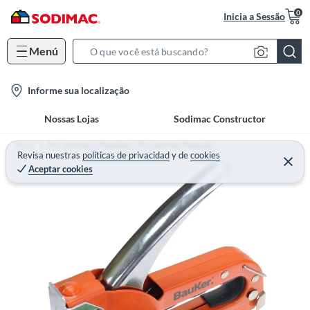
0
Inicia a Sessão
Menú
S
e
l
Informe sua localização
a
o
r
Nossas Lojas
Sodimac Constructor
c
c
a
h
Home
Ferramentas e Máquinas - Ferramentas Manuais
t
Revisa nuestras
políticas de privacidad
y
de
cookies
B
Aceptar cookies
i
a
o
r
n
-
i
c
o
n