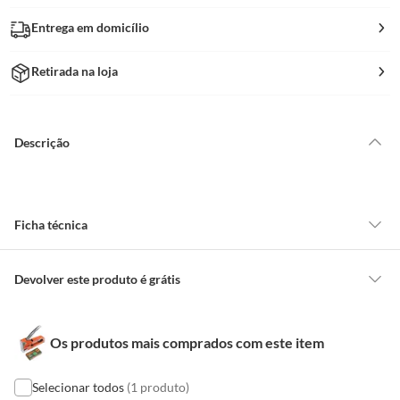
Entrega em domicílio
Retirada na loja
Descrição
Ficha técnica
Marca
Bauker
Devolver este produto é grátis
CONCEITOS GERAIS
Largura do Produto
15 Cm
Os produtos mais comprados com este item
O cliente poderá requerer a troca de produtos Marca Própria adquiridos
ou oriundos das lojas da Construdecor, no entanto, a troca só é
obrigatória quando este produto apresentar vício, ou seja, quando
Selecionar todos
(1 produto)
Procedência
China