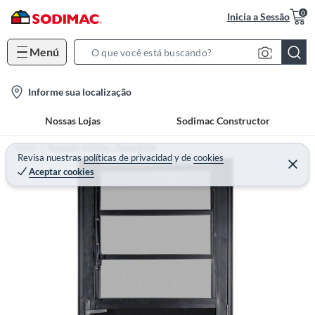
0
Inicia a Sessão
Menú
S
e
l
Informe sua localização
a
o
r
Nossas Lojas
Sodimac Constructor
c
c
a
h
Home
Especiais Sodimac - Esquadrisul
t
Revisa nuestras
políticas de privacidad
y
de
cookies
B
Aceptar cookies
i
a
o
r
n
-
i
c
o
n