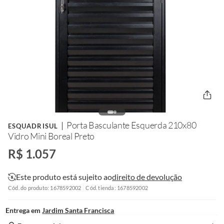
Porta Basculante Esquerda 210x80
ESQUADRISUL
Vidro Mini Boreal Preto
R$ 1.057
Este produto está sujeito ao
direito de devolução
Cód. do produto: 1678592002
Cód. tienda: 1678592002
Entrega em
Jardim Santa Francisca