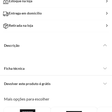
Estoque na loja
Entrega em domicílio
Retirada na loja
Descrição
Ficha técnica
Marca
Esquadrisul
Devolver este produto é grátis
CONCEITOS GERAIS
Mais opções para escolher
Ambiente
Cozinha, Sala e Área de Serviço
O cliente poderá requerer a troca de produtos Marca Própria adquiridos
ou oriundos das lojas da Construdecor, no entanto, a troca só é