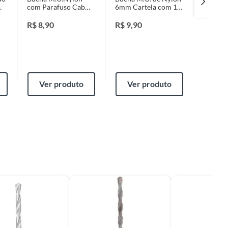
com Parafuso Cab
6mm Cartela com 10
Cabeça 
Pan Ct 02 Peças 8mm
Peças Cinza
Ct020P
R$
8,90
R$
9,90
R$
10
Ver produto
Ver produto
Ver