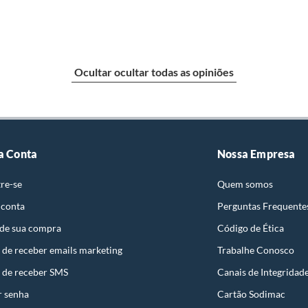
atos, revestimentos, pastilhas, louças, esquadrias,
ota Fiscal, quando será agendada uma visita técnica no
Ocultar ocultar todas as opiniões
te deverá ser imediata. Sendo constatado o vício, a
ata da visita técnica.
esse poderá ser substituído imediatamente, cumulado,
radas pelo Diretor da Loja ou Gerente Geral da Loja e
a Conta
Nossa Empresa
liente poderá optar por:
 perfeitas condições de uso;
re-se
Quem somos
 atualizada;
 conta
Perguntas Frequente
 de sua compra
Código de Ética
 de receber emails marketing
Trabalhe Conosco
ta.
 de receber SMS
Canais de Integridad
ojas ou no Centro de Distribuição, o atendente
r senha
Cartão Sodimac
esteja disponível em sua loja em até 30 (trinta) dias,