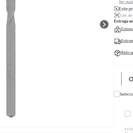
Ver mai
Este pr
Cód. do
Entrega e
Estoqu
Entreg
Retira
O
Seleci
FOX