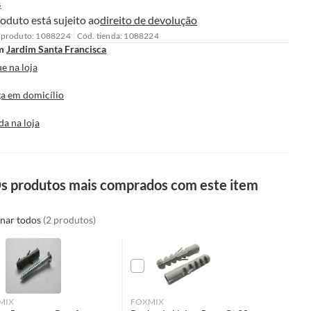
s
oduto está sujeito ao
direito de devolução
 produto: 1088224
Cód. tienda: 1088224
m
Jardim Santa Francisca
e na loja
a em domicílio
da na loja
s produtos mais comprados com este item
onar todos
(2 produtos)
MIX
FOXMIX