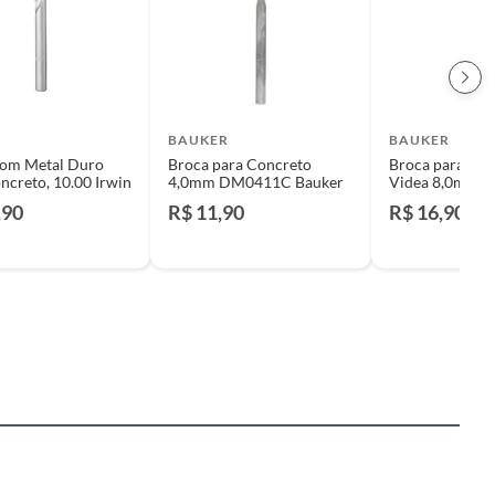
BAUKER
BAUKER
com Metal Duro
Broca para Concreto
Broca para Con
ncreto, 10.00 Irwin
4,0mm DM0411C Bauker
Videa 8,0mm B
,90
R$ 11,90
R$ 16,90