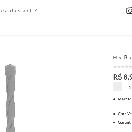
S
e
a
r
c
s
h
B
Bro
|
Mtx
a
r
R$ 8,
−
Marca
:
Cor
:
Ve
Garanti