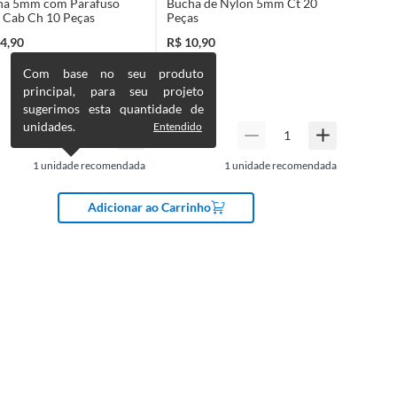
ha 5mm com Parafuso
Bucha de Nylon 5mm Ct 20
 Cab Ch 10 Peças
Peças
4,90
R$
10,90
Com base no seu produto
principal, para seu projeto
sugerimos esta quantidade de
unidades.
Entendido
1
unidade recomendada
1
unidade recomendada
Adicionar ao Carrinho