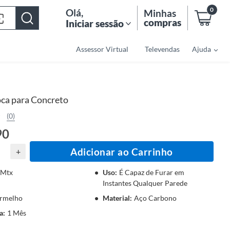
0
Olá
,
Minhas
compras
Iniciar sessão
Assessor Virtual
Televendas
Ajuda
ca para Concreto
(0)
90
Adicionar ao Carrinho
+
Mtx
Uso
:
É Capaz de Furar em
Instantes Qualquer Parede
rmelho
Material
:
Aço Carbono
a
:
1 Mês