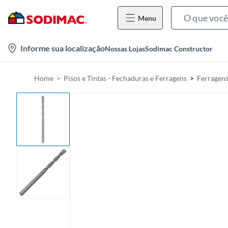
Menu
l
Informe sua localização
Nossas Lojas
Sodimac Constructor
o
c
Home
Pisos e Tintas - Fechaduras e Ferragens
Ferragen
a
t
i
o
n
-
i
c
o
n